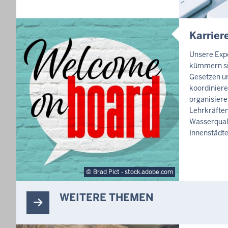
Karrier
Unsere Exp
kümmern si
Gesetzen u
koordiniere
organisiere
Lehrkräften
Wasserquali
Innenstädte
Brad Pict - stock.adobe.com
WEITERE THEMEN