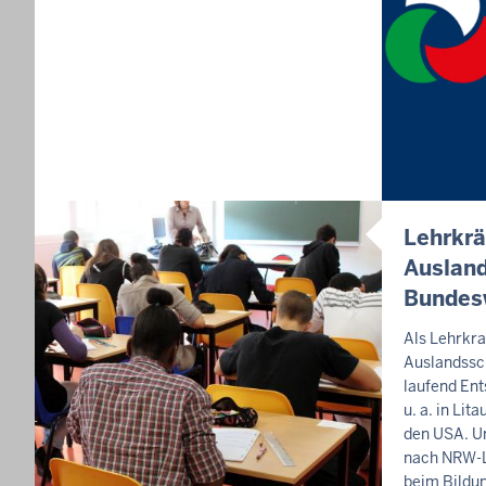
Lehrkrä
Ausland
Bundes
Als Lehrkra
Auslandssc
laufend Ent
u. a. in Lit
den USA. Un
nach NRW-L
beim Bildu