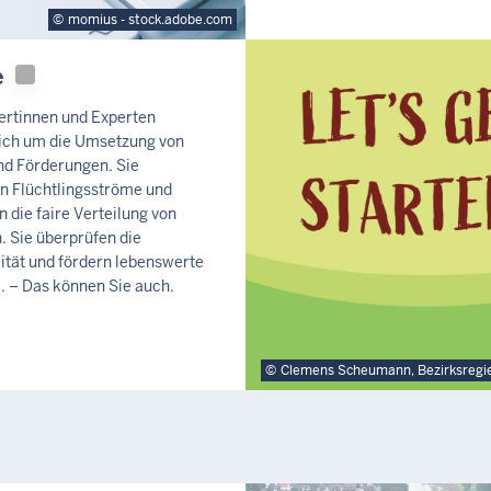
momius - stock.adobe.com
e
ertinnen und Experten
ch um die Umsetzung von
nd Förderungen. Sie
n Flüchtlingsströme und
n die faire Verteilung von
. Sie überprüfen die
tät und fördern lebenswerte
. – Das können Sie auch.
Clemens Scheumann, Bezirksregi