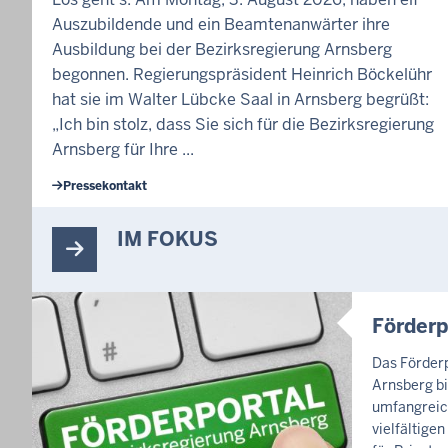
s
Auszubildende und ein Beamtenanwärter ihre
u
Ausbildung bei der Bezirksregierung Arnsberg
n
begonnen. Regierungspräsident Heinrich Böckelühr
d
hat sie im Walter Lübcke Saal in Arnsberg begrüßt:
r
„Ich bin stolz, dass Sie sich für die Bezirksregierung
e
Arnsberg für Ihre ...
c
Pressekontakt
h
t
IM FOKUS
s
z
u
m
Förderp
B
Das Förderp
l
Arnsberg bi
ä
umfangreic
t
vielfältige
t