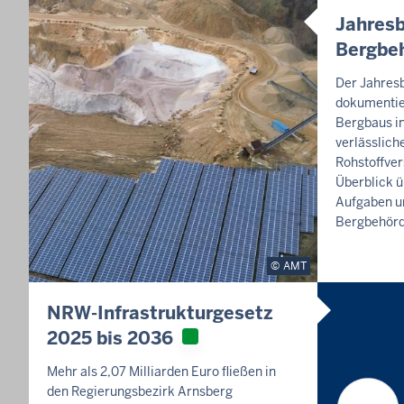
Jahresb
Bergbe
Der Jahres
dokumentier
Bergbaus in
verlässlich
Rohstoffver
Überblick ü
Aufgaben un
Bergbehörd
AMT
NRW-Infrastrukturgesetz
2025 bis 2036
Mehr als 2,07 Milliarden Euro fließen in
den Regierungsbezirk Arnsberg