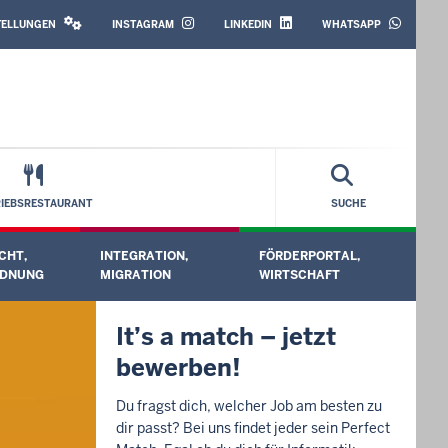
SOCIAL
MEDIA
STELLUNGEN
INSTAGRAM
LINKEDIN
WHATSAPP
RIEBSRESTAURANT
SUCHE
CHT,
INTEGRATION,
FÖRDERPORTAL,
ermenü öffnen
Untermenü öffnen
Untermenü öffnen
Unt
DNUNG
MIGRATION
WIRTSCHAFT
It’s a match – jetzt
bewerben!
Du fragst dich, welcher Job am besten zu
dir passt? Bei uns findet jeder sein Perfect