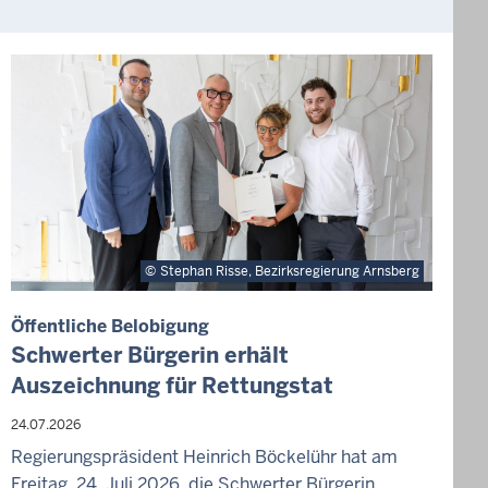
Stephan Risse, Bezirksregierung Arnsberg
Öffentliche Belobigung
E
Schwerter Bürgerin erhält
„
Auszeichnung für Rettungstat
s
24.07.2026
2
Regierungspräsident Heinrich Böckelühr hat am
D
Freitag, 24. Juli 2026, die Schwerter Bürgerin
o