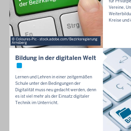
für Privatp
e
Vereine, U
r
Weiterbild
Kreise und 
n
d
e
Coloures-Pic - stock.adobe.com/Bezirksregierung
r
Arnsberg
S
Bildung in der digitalen Welt
l
i
d
Lernen und Lehren in einer zeitgemäßen
e
Schule unter den Bedingungen der
s
Digitalität muss neu gedacht werden, denn
h
es ist viel mehr als der Einsatz digitaler
o
Technik im Unterricht.
w