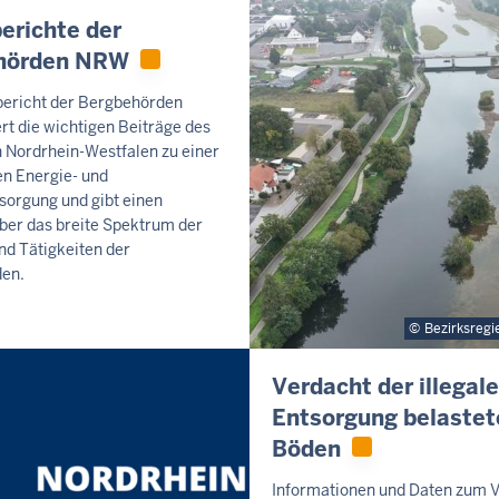
erichte der
hörden NRW
bericht der Bergbehörden
t die wichtigen Beiträge des
 Nordrhein-Westfalen zu einer
en Energie- und
sorgung und gibt einen
ber das breite Spektrum der
d Tätigkeiten der
en.
Bezirksregi
Verdacht der illegal
Entsorgung belastet
Böden
Informationen und Daten zum 