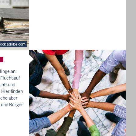
tock.adobe.com
inge an.
 Flucht auf
unft und
 Hier finden
iche aber
n und Bürger