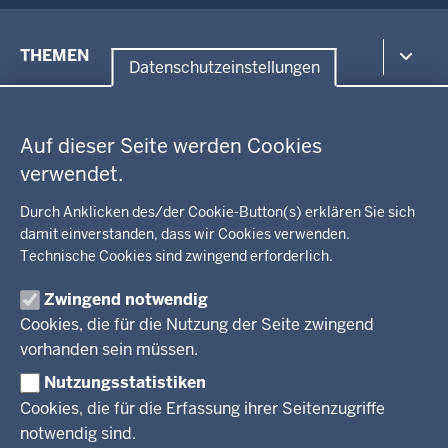
Menü
THEMEN
in
Datenschutzeinstellungen
der
Datenschutzeinstellungen
Umwelt, Gesundheit, Arbeitsschutz
Fußzeile
Bildung, Schule
BEZIRKSREGIERUNG
Auf dieser Seite werden Cookies
Kommunalaufsicht, Planung, Verkehr
verwendet.
Behördenleitung
Energie, Bergbau
Wir über uns
KARRIERE
Kultur, Sport
Durch Anklicken des/der Cookie-Button(s) erklären Sie sich
Regierungsbezirk
Recht, Ordnung
damit einverstanden, dass wir Cookies verwenden.
Stellenausschreibungen
Integration, Migration
Technische Cookies sind zwingend erforderlich.
Aktuelle Ausbildungsstellen und Praktika
PRESSE
Förderportal, Wirtschaft
Zwingend notwendig
Pressestelle
Cookies, die für die Nutzung der Seite zwingend
Social Media
BEKANNTMACHUNGEN
vorhanden sein müssen.
Nutzungsstatistiken
Amtsblatt
Cookies, die für die Erfassung ihrer Seitenzugriffe
notwendig sind.
© 2026 Bezirksregierung Arnsberg