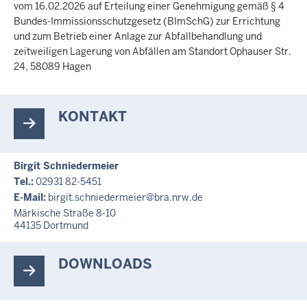
c
vom 16.02.2026 auf Erteilung einer Genehmigung gemäß § 4
h
Bundes-Immissionsschutzgesetz (BImSchG) zur Errichtung
und zum Betrieb einer Anlage zur Abfallbehandlung und
h
zeitweiligen Lagerung von Abfällen am Standort Ophauser Str.
i
24, 58089 Hagen
e
r
KONTAKT
Birgit Schniedermeier
Tel.:
02931 82-5451
E-Mail:
birgit.schniedermeier@bra.nrw.de
Märkische Straße 8-10
44135
Dortmund
DOWNLOADS