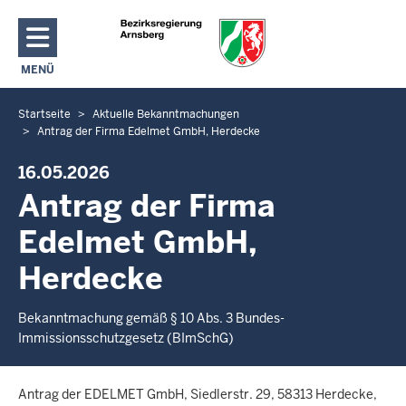
Direkt zum Inhalt
MENÜ
NAVIGATION AKTIVIEREN/DEAKTIVIEREN: HAUPTMENÜ
Startseite
Aktuelle Bekanntmachungen
S
Antrag der Firma Edelmet GmbH, Herdecke
i
e
16.05.2026
b
Antrag der Firma
e
f
Edelmet GmbH,
i
Herdecke
n
d
Bekanntmachung gemäß § 10 Abs. 3 Bundes-
e
Immissionsschutzgesetz (BImSchG)
n
s
i
Antrag der EDELMET GmbH, Siedlerstr. 29, 58313 Herdecke,