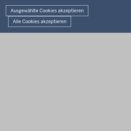
Fußzeile
Impressum
Datenschutz
Barrierefreiheit
Kontakt
Ausgewählte Cookies akzeptieren
Kurzlink zu dieser Seite
Alle Cookies akzeptieren