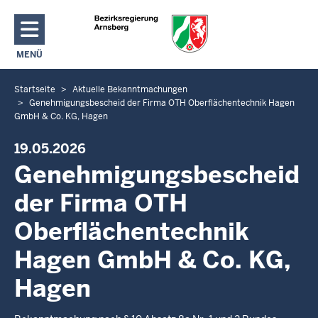
Direkt zum Inhalt
MENÜ
NAVIGATION AKTIVIEREN/DEAKTIVIEREN: HAUPTMENÜ
Startseite
Aktuelle Bekanntmachungen
S
Genehmigungsbescheid der Firma OTH Oberflächentechnik Hagen
i
GmbH & Co. KG, Hagen
e
b
19.05.2026
e
Genehmigungsbescheid
f
der Firma OTH
i
n
Oberflächentechnik
d
e
Hagen GmbH & Co. KG,
n
Hagen
s
i