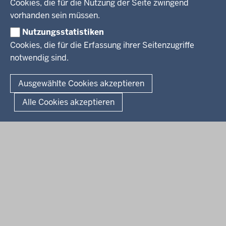
Cookies, die für die Nutzung der Seite zwingend
Social Media
BEKANNTMACHUNGEN
vorhanden sein müssen.
Nutzungsstatistiken
Amtsblatt
Cookies, die für die Erfassung ihrer Seitenzugriffe
notwendig sind.
© 2026 Bezirksregierung Arnsberg
Fußzeile
Impressum
Datenschutz
Barrierefreiheit
Kontakt
Ausgewählte Cookies akzeptieren
Kurzlink zu dieser Seite
Alle Cookies akzeptieren