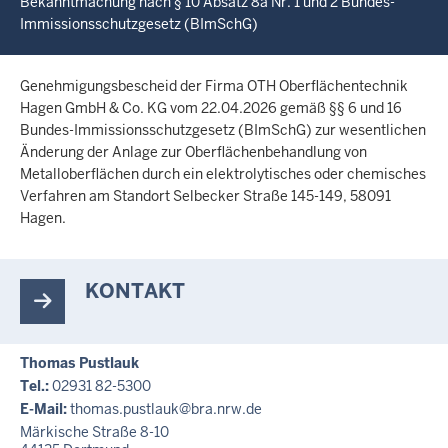
Bekanntmachung nach § 10 Absatz 8a Nr. 1 und 2 Bundes-
c
Immissionsschutzgesetz (BImSchG)
h
h
i
Genehmigungsbescheid der Firma OTH Oberflächentechnik
e
Hagen GmbH & Co. KG vom 22.04.2026 gemäß §§ 6 und 16
Bundes-Immissionsschutzgesetz (BImSchG) zur wesentlichen
r
Änderung der Anlage zur Oberflächenbehandlung von
Metalloberflächen durch ein elektrolytisches oder chemisches
Verfahren am Standort Selbecker Straße 145-149, 58091
Hagen.
KONTAKT
Thomas Pustlauk
Tel.:
02931 82-5300
E-Mail:
thomas.pustlauk@bra.nrw.de
Märkische Straße 8-10