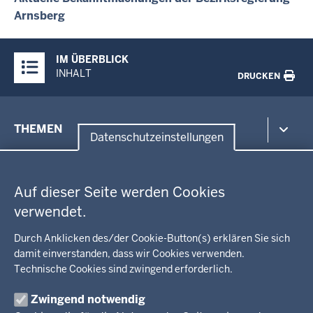
Arnsberg
Überblick:
IM ÜBERBLICK
Inhalte
INHALT
DRUCKEN
Menü
THEMEN
in
Datenschutzeinstellungen
der
Datenschutzeinstellungen
Umwelt, Gesundheit, Arbeitsschutz
Fußzeile
Bildung, Schule
BEZIRKSREGIERUNG
Auf dieser Seite werden Cookies
Kommunalaufsicht, Planung, Verkehr
verwendet.
Behördenleitung
Energie, Bergbau
Wir über uns
KARRIERE
Kultur, Sport
Durch Anklicken des/der Cookie-Button(s) erklären Sie sich
Regierungsbezirk
Recht, Ordnung
damit einverstanden, dass wir Cookies verwenden.
Stellenausschreibungen
Integration, Migration
Technische Cookies sind zwingend erforderlich.
Aktuelle Ausbildungsstellen und Praktika
PRESSE
Förderportal, Wirtschaft
Zwingend notwendig
Pressestelle