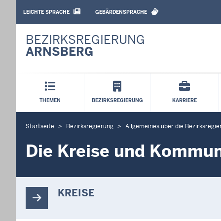
BARRIEREARME
SPRACHEN
LEICHTE SPRACHE
GEBÄRDENSPRACHE
BEZIRKSREGIERUNG
ARNSBERG
Hauptmenü
THEMEN
BEZIRKSREGIERUNG
KARRIERE
Startseite
Bezirksregierung
Allgemeines über die Bezirksregie
S
i
Die Kreise und Kommun
e
b
e
f
KREISE
i
n