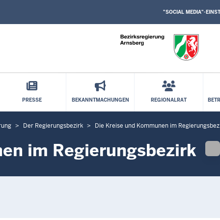
SOCIAL
Direkt zum Inhalt
MEDIA
"SOCIAL MEDIA"-EIN
EINSTELLUNGEN
BLOCK
PRESSE
BEKANNTMACHUNGEN
REGIONALRAT
BET
rung
Der Regierungsbezirk
Die Kreise und Kommunen im Regierungsbez
en im Regierungsbezirk