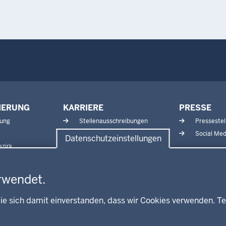
IERUNG
KARRIERE
PRESSE
tung
Stellenausschreibungen
Pressestel
Aktuelle Ausbildungsstellen
Social Med
Datenschutzeinstellungen
und Praktika
zirk
rwendet.
ie sich damit einverstanden, dass wir Cookies verwenden. Te