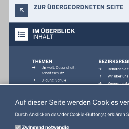
ZUR ÜBERGEORDNETEN SEITE
Überblick:
IM ÜBERBLICK
Inhalte
INHALT
Menü
THEMEN
BEZIRKSREG
in
Umwelt, Gesundheit,
Behördenlei
der
Arbeitsschutz
Wir über uns
Fußzeile
Bildung, Schule
Regierungsbe
Kommunalaufsicht, Planung,
Datenschutzeinstellungen
Verkehr
Energie, Bergbau
Auf dieser Seite werden Cookies ve
Kultur, Sport
Recht, Ordnung
Durch Anklicken des/der Cookie-Button(s) erklären S
Integration, Migration
Zwingend notwendig
Förderportal, Wirtschaft