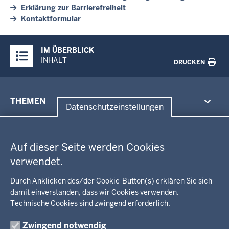
Erklärung zur Barrierefreiheit
Kontaktformular
Überblick:
IM ÜBERBLICK
Inhalte
INHALT
DRUCKEN
Menü
THEMEN
in
Datenschutzeinstellungen
der
Datenschutzeinstellungen
Umwelt, Gesundheit, Arbeitsschutz
Fußzeile
Bildung, Schule
BEZIRKSREGIERUNG
Auf dieser Seite werden Cookies
Kommunalaufsicht, Planung, Verkehr
verwendet.
Behördenleitung
Energie, Bergbau
Wir über uns
KARRIERE
Kultur, Sport
Durch Anklicken des/der Cookie-Button(s) erklären Sie sich
Regierungsbezirk
Recht, Ordnung
damit einverstanden, dass wir Cookies verwenden.
Stellenausschreibungen
Integration, Migration
Technische Cookies sind zwingend erforderlich.
Aktuelle Ausbildungsstellen und Praktika
PRESSE
Förderportal, Wirtschaft
Zwingend notwendig