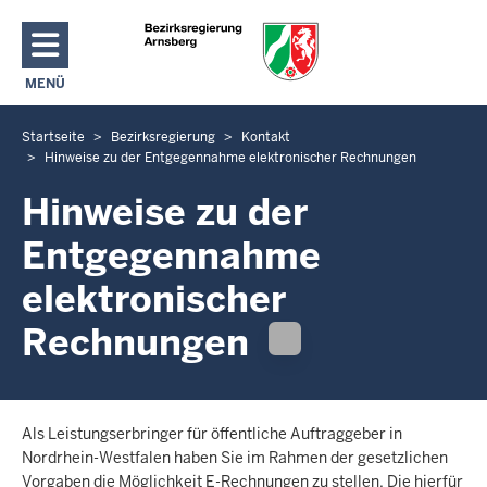
Direkt zum Inhalt
MENÜ
NAVIGATION AKTIVIEREN/DEAKTIVIEREN: HAUPTMENÜ
Startseite
Bezirksregierung
Kontakt
S
Hinweise zu der Entgegennahme elektronischer Rechnungen
i
e
Hinweise zu der
b
Entgegennahme
e
f
elektronischer
i
Rechnungen
n
d
e
n
Als Leistungserbringer für öffentliche Auftraggeber in
s
Nordrhein-Westfalen haben Sie im Rahmen der gesetzlichen
i
Vorgaben die Möglichkeit E-Rechnungen zu stellen. Die hierfür