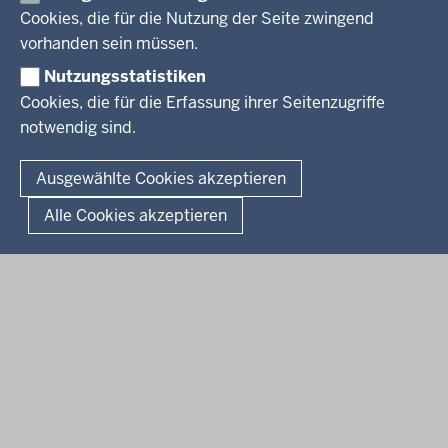
Pressestelle
Cookies, die für die Nutzung der Seite zwingend
Social Media
BEKANNTMACHUNGEN
vorhanden sein müssen.
Nutzungsstatistiken
Amtsblatt
Cookies, die für die Erfassung ihrer Seitenzugriffe
notwendig sind.
© 2026 Bezirksregierung Arnsberg
Fußzeile
Impressum
Datenschutz
Barrierefreiheit
Kontakt
Ausgewählte Cookies akzeptieren
Kurzlink zu dieser Seite
Alle Cookies akzeptieren