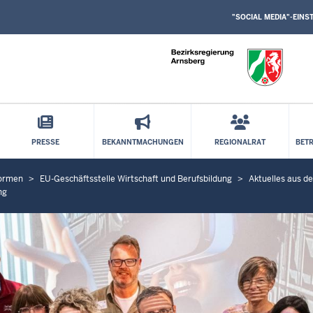
SOCIAL
Direkt zum Inhalt
MEDIA
"SOCIAL MEDIA"-EIN
EINSTELLUNGEN
BLOCK
PRESSE
BEKANNTMACHUNGEN
REGIONALRAT
BET
formen
EU-Geschäftsstelle Wirtschaft und Berufsbildung
Aktuelles aus d
ng