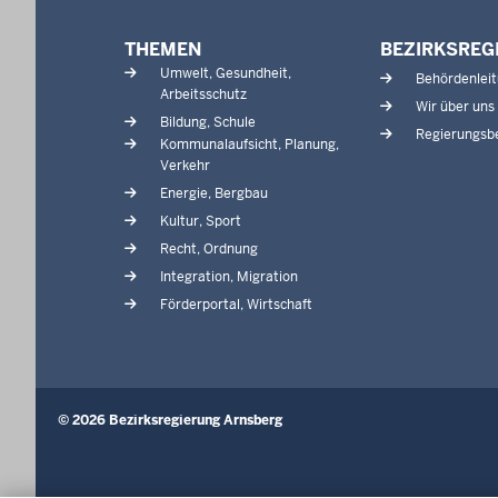
s
Menü
t
THEMEN
BEZIRKSREG
in
e
Umwelt, Gesundheit,
Behördenlei
der
n
Arbeitsschutz
Wir über uns
Fußzeile
l
Bildung, Schule
Regierungsbe
Kommunalaufsicht, Planung,
i
Verkehr
n
Energie, Bergbau
k
Kultur, Sport
s
Recht, Ordnung
u
Integration, Migration
n
Förderportal, Wirtschaft
d
r
e
c
© 2026 Bezirksregierung Arnsberg
h
t
s