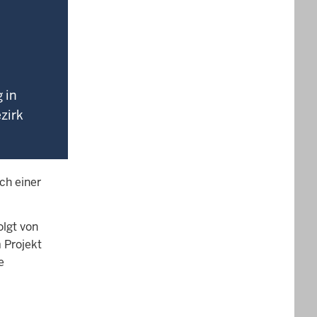
 in
zirk
ch einer
olgt von
 Projekt
e