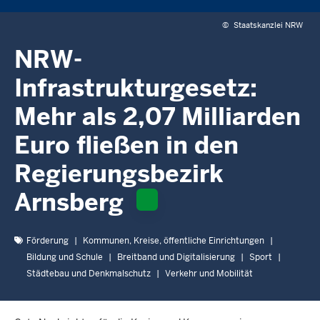
c
h
©
Staatskanzlei NRW
h
NRW-
i
e
Infrastrukturgesetz:
r
Mehr als 2,07 Milliarden
Euro fließen in den
Regierungsbezirk
Arnsberg
Förderung
Kommunen, Kreise, öffentliche Einrichtungen
Bildung und Schule
Breitband und Digitalisierung
Sport
Städtebau und Denkmalschutz
Verkehr und Mobilität