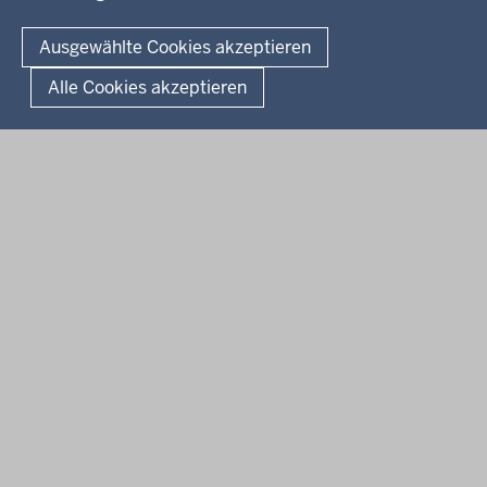
© 2026 Bezirksregierung Arnsberg
Fußzeile
Impressum
Datenschutz
Barrierefreiheit
Kontakt
Ausgewählte Cookies akzeptieren
Kurzlink zu dieser Seite
Alle Cookies akzeptieren