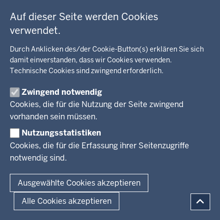
c
Bodenordnung (1)
h
Auf dieser Seite werden Cookies
h
verwendet.
Änderungsdatum
i
Datum von
Durch Anklicken des/der Cookie-Button(s) erklären Sie sich
e
damit einverstanden, dass wir Cookies verwenden.
r
Technische Cookies sind zwingend erforderlich.
D
Datum bis
a
Zwingend notwendig
t
Cookies, die für die Nutzung der Seite zwingend
u
D
vorhanden sein müssen.
m
Datumsfilter setzen
a
Nutzungsstatistiken
i
t
Cookies, die für die Erfassung ihrer Seitenzugriffe
m
u
notwendig sind.
f
m
Suche
o
i
Ausgewählte Cookies akzeptieren
l
m
g
f
Alle Cookies akzeptieren
(aufsteigend)
(abst
Sortieren nach
Änderungsdatum
Relevanz
e
o