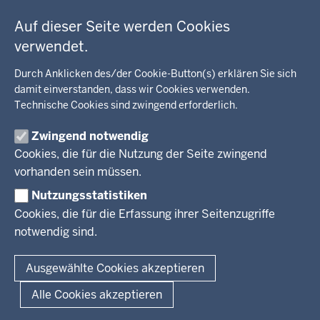
der
c
Umwelt, Gesundheit, Arbeitsschutz
Fußzeile
h
Auf dieser Seite werden Cookies
Bildung, Schule
BEZIRKSREGIERUNG
h
Kommunalaufsicht, Planung, Verkehr
verwendet.
i
Behördenleitung
Energie, Bergbau
Durch Anklicken des/der Cookie-Button(s) erklären Sie sich
e
Wir über uns
KARRIERE
Kultur, Sport
damit einverstanden, dass wir Cookies verwenden.
r
Regierungsbezirk
Recht, Ordnung
Technische Cookies sind zwingend erforderlich.
Stellenausschreibungen
Integration, Migration
Aktuelle Ausbildungsstellen und Praktika
PRESSE
Förderportal, Wirtschaft
Zwingend notwendig
Cookies, die für die Nutzung der Seite zwingend
Pressestelle
vorhanden sein müssen.
Social Media
BEKANNTMACHUNGEN
Nutzungsstatistiken
Cookies, die für die Erfassung ihrer Seitenzugriffe
Amtsblatt
notwendig sind.
© 2026 Bezirksregierung Arnsberg
Ausgewählte Cookies akzeptieren
Fußzeile
Impressum
Datenschutz
Barrierefreiheit
Kontakt
Alle Cookies akzeptieren