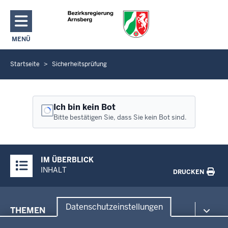
Direkt zum Inhalt
MENÜ
NAVIGATION AKTIVIEREN/DEAKTIVIEREN: HAUPTMENÜ
Startseite
Sicherheitsprüfung
S
i
e
b
Ich bin kein Bot
e
Bitte bestätigen Sie, dass Sie kein Bot sind.
f
i
Überblick:
n
IM ÜBERBLICK
Inhalte
d
INHALT
DRUCKEN
e
n
Menü
s
Datenschutzeinstellungen
THEMEN
in
i
Datenschutzeinstellungen