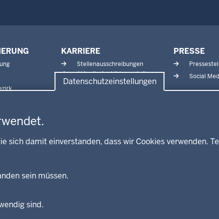
IERUNG
KARRIERE
PRESSE
tung
Stellenausschreibungen
Pressestel
Aktuelle Ausbildungsstellen
Social Med
Datenschutzeinstellungen
und Praktika
zirk
rwendet.
ie sich damit einverstanden, dass wir Cookies verwenden. Te
handen sein müssen.
twendig sind.
Fußzeile
Impressum
Dat