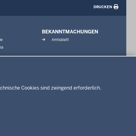
DRUCKEN
BEKANNTMACHUNGEN
le
Amtsblatt
ia
chnische Cookies sind zwingend erforderlich.
enschutz
Barrierefreiheit
Kontakt
Kurzlink zu dieser Seite