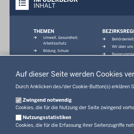
Inhalte
INHALT
Menü
THEMEN
BEZIRKSREG
in
Umwelt, Gesundheit,
Behördenlei
der
Arbeitsschutz
Wir über uns
Fußzeile
Bildung, Schule
Regierungsbe
Kommunalaufsicht, Planung,
Datenschutzeinstellungen
Verkehr
Energie, Bergbau
Auf dieser Seite werden Cookies ve
Kultur, Sport
Recht, Ordnung
Durch Anklicken des/der Cookie-Button(s) erklären S
Integration, Migration
Zwingend notwendig
Förderportal, Wirtschaft
Cookies, die für die Nutzung der Seite zwingend vor
Nutzungsstatistiken
Cookies, die für die Erfassung ihrer Seitenzugriffe no
© 2026 Bezirksregierung Arnsberg