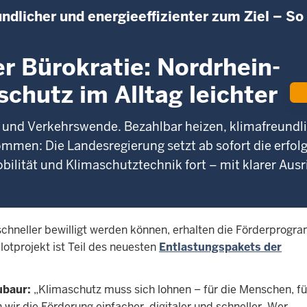
ndlicher und energieeffizienter zum Ziel – So
r Bürokratie: Nordrhein-
chutz im Alltag leichter
- und Verkehrswende. Bezahlbar heizen, klimafreundl
mmen: Die Landesregierung setzt ab sofort die erfol
ilität und Klimaschutztechnik fort – mit klarer Aus
chneller bewilligt werden können, erhalten die Förderprog
lotprojekt ist Teil des neuesten
Entlastungspakets der
ubaur:
„Klimaschutz muss sich lohnen – für die Menschen, fü
ir die Förderung einfacher, digitaler und schneller. Wer