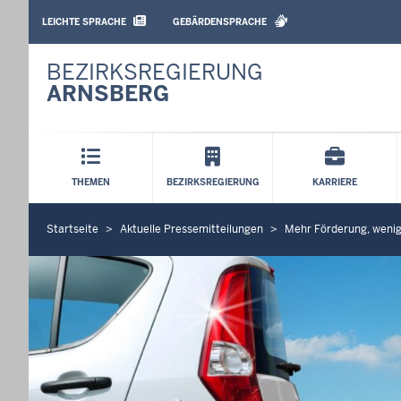
BARRIEREARME
SPRACHEN
LEICHTE SPRACHE
GEBÄRDENSPRACHE
BEZIRKSREGIERUNG
ARNSBERG
Hauptmenü
THEMEN
BEZIRKSREGIERUNG
KARRIERE
Startseite
Aktuelle Pressemitteilungen
Mehr Förderung, wenige
S
i
e
b
e
f
i
n