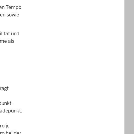
chen Tempo
nen sowie
lität und
rme als
ragt
punkt.
Ladepunkt.
ro je
o bei der