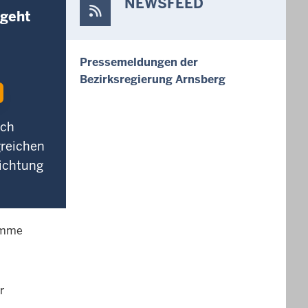
NEWSFEED
 geht
Pressemeldungen der
Bezirksregierung Arnsberg
ich
greichen
richtung
ramme
r