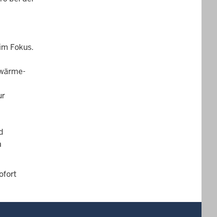
im Fokus.
bwärme-
ur
d
a
ofort