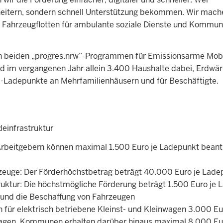
e scheitern, sondern schnell Unterstützung bekommen. Wir ma
 Fahrzeugflotten für ambulante soziale Dienste und Kommu
en beiden „progres.nrw“-Programmen für Emissionsarme Mobi
nd im vergangenen Jahr allein 3.400 Haushalte dabei, Erdwä
E-Ladepunkte an Mehrfamilienhäusern und für Beschäftigte.
einfrastruktur
Arbeitgebern können maximal 1.500 Euro je Ladepunkt beant
rzeuge: Der Förderhöchstbetrag beträgt 40.000 Euro je Lade
truktur: Die höchstmögliche Förderung beträgt 1.500 Euro je 
r und die Beschaffung von Fahrzeugen
ür elektrisch betriebene Kleinst- und Kleinwagen 3.000 Eu
agen. Kommunen erhalten darüber hinaus maximal 8.000 Eur