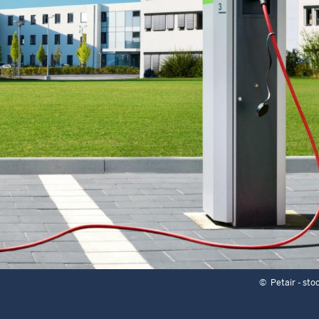
©
Petair - st