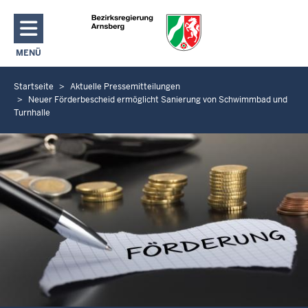
Direkt zum Inhalt
MENÜ
NAVIGATION AKTIVIEREN/DEAKTIVIEREN: HAUPTMENÜ
Startseite
Aktuelle Pressemitteilungen
S
Neuer Förderbescheid ermöglicht Sanierung von Schwimmbad und
i
Turnhalle
e
b
e
f
i
n
d
e
n
s
i