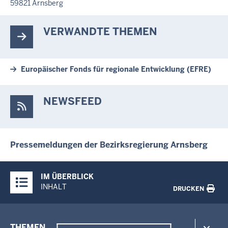
59821
Arnsberg
VERWANDTE THEMEN
Europäischer Fonds für regionale Entwicklung (EFRE)
NEWSFEED
Pressemeldungen der Bezirksregierung Arnsberg
Überblick:
IM ÜBERBLICK
Inhalte
INHALT
DRUCKEN
Menü
THEMEN