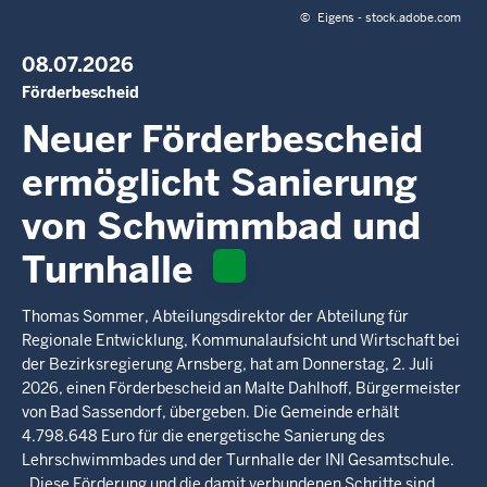
c
©
Eigens - stock.adobe.com
h
h
08.07.2026
i
Förderbescheid
e
Neuer Förderbescheid
r
ermöglicht Sanierung
von Schwimmbad und
Turnhalle
Thomas Sommer, Abteilungsdirektor der Abteilung für
Regionale Entwicklung, Kommunalaufsicht und Wirtschaft bei
der Bezirksregierung Arnsberg, hat am Donnerstag, 2. Juli
2026, einen Förderbescheid an Malte Dahlhoff, Bürgermeister
von Bad Sassendorf, übergeben. Die Gemeinde erhält
4.798.648 Euro für die energetische Sanierung des
Lehrschwimmbades und der Turnhalle der INI Gesamtschule.
„Diese Förderung und die damit verbundenen Schritte sind