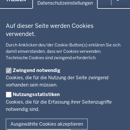
in
Datenschutzeinstellungen
der
Datenschutzeinstellungen
Umwelt, Gesundheit, Arbeitsschutz
Fußzeile
Bildung, Schule
BEZIRKSREGIERUNG
Auf dieser Seite werden Cookies
Kommunalaufsicht, Planung, Verkehr
verwendet.
Behördenleitung
Energie, Bergbau
Wir über uns
KARRIERE
Kultur, Sport
Durch Anklicken des/der Cookie-Button(s) erklären Sie sich
Regierungsbezirk
Recht, Ordnung
damit einverstanden, dass wir Cookies verwenden.
Stellenausschreibungen
Integration, Migration
Technische Cookies sind zwingend erforderlich.
Aktuelle Ausbildungsstellen und Praktika
PRESSE
Förderportal, Wirtschaft
Zwingend notwendig
Pressestelle
Cookies, die für die Nutzung der Seite zwingend
Social Media
BEKANNTMACHUNGEN
vorhanden sein müssen.
Nutzungsstatistiken
Amtsblatt
Cookies, die für die Erfassung ihrer Seitenzugriffe
notwendig sind.
© 2026 Bezirksregierung Arnsberg
Fußzeile
Impressum
Datenschutz
Barrierefreiheit
Kontakt
Ausgewählte Cookies akzeptieren
Kurzlink zu dieser Seite