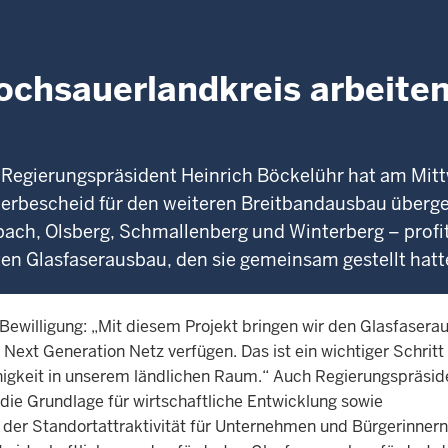
hsauerlandkreis arbeiten
 Regierungspräsident Heinrich Böckelühr hat am Mit
derbescheid für den weiteren Breitbandausbau überg
ch, Olsberg, Schmallenberg und Winterberg – profi
n Glasfaserausbau, den sie gemeinsam gestellt hatt
Bewilligung: „Mit diesem Projekt bringen wir den Glasfasera
n Next Generation Netz verfügen. Das ist ein wichtiger Schritt 
higkeit in unserem ländlichen Raum.“ Auch Regierungspräsid
 die Grundlage für wirtschaftliche Entwicklung sowie
der Standortattraktivität für Unternehmen und Bürgerinner