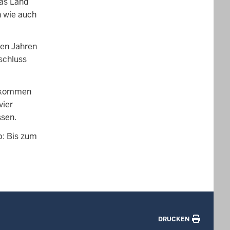
das Land
n wie auch
ten Jahren
schluss
o kommen
vier
ssen.
b: Bis zum
DRUCKEN