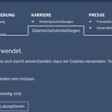
IERUNG
KARRIERE
PRESSE
tung
Stellenausschreibungen
Pressestel
Aktuelle Ausbildungsstellen
Social Med
Datenschutzeinstellungen
und Praktika
zirk
rwendet.
ie sich damit einverstanden, dass wir Cookies verwenden. Te
handen sein müssen.
twendig sind.
Fußzeile
Impressum
Dat
s akzeptieren