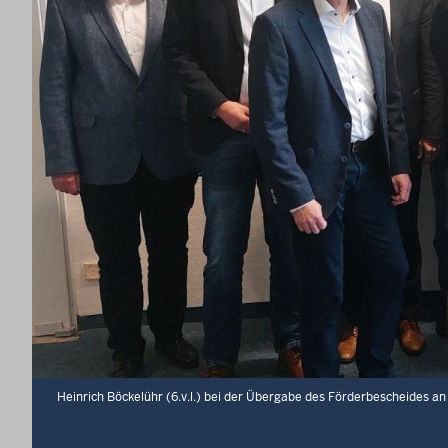
d
e
n
s
i
c
h
h
i
e
r
Heinrich Böckelühr (6.v.l.) bei der Übergabe des Förderbescheides