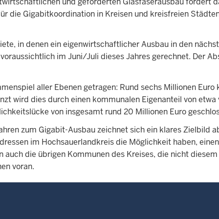
wirtschaftlichen und geförderten Glasfaserausbau fördert 
r die Gigabitkoordination in Kreisen und kreisfreien Städte
iete, in denen ein eigenwirtschaftlicher Ausbau in den nächs
voraussichtlich im Juni/Juli dieses Jahres gerechnet. Der Ab
ammenspiel aller Ebenen getragen: Rund sechs Millionen Eur
zt wird dies durch einen kommunalen Eigenanteil von etwa 
lichkeitslücke von insgesamt rund 20 Millionen Euro geschlo
hren zum Gigabit-Ausbau zeichnet sich ein klares Zielbild a
Adressen im Hochsauerlandkreis die Möglichkeit haben, einen
en auch die übrigen Kommunen des Kreises, die nicht diesem
hen voran.