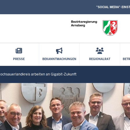
SOCIAL
Direkt zum Inhalt
MEDIA
"SOCIAL MEDIA"-EIN
EINSTELLUNGEN
BLOCK
PRESSE
BEKANNTMACHUNGEN
REGIONALRAT
BET
hsauerlandkreis arbeiten an Gigabit-Zukunft