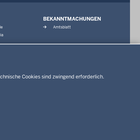
BEKANNTMACHUNGEN
le
Amtsblatt
ia
chnische Cookies sind zwingend erforderlich.
enschutz
Barrierefreiheit
Kontakt
Kurzlink zu dieser Seite