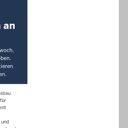
 an
twoch,
eben.
tieren
en.
usbau
für
ent
n und