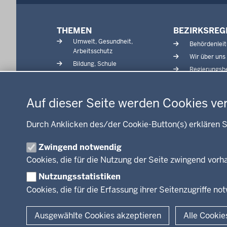
Menü
THEMEN
BEZIRKSREG
in
Umwelt, Gesundheit,
Behördenlei
der
Arbeitsschutz
Wir über uns
Fußzeile
Bildung, Schule
Regierungsbe
Kommunalaufsicht, Planung,
Datenschutzeinstellungen
Verkehr
Energie, Bergbau
Auf dieser Seite werden Cookies ve
Kultur, Sport
Recht, Ordnung
Durch Anklicken des/der Cookie-Button(s) erklären S
Integration, Migration
Zwingend notwendig
Förderportal, Wirtschaft
Cookies, die für die Nutzung der Seite zwingend vor
Nutzungsstatistiken
Cookies, die für die Erfassung ihrer Seitenzugriffe no
© 2026 Bezirksregierung Arnsberg
Ausgewählte Cookies akzeptieren
Alle Cookie