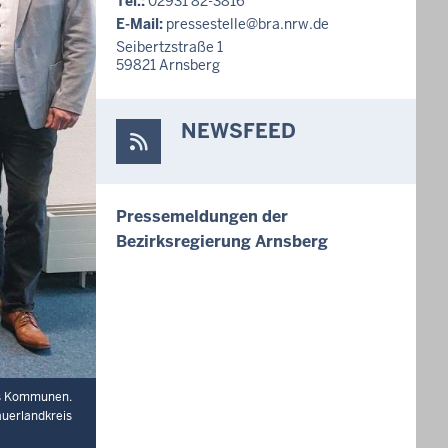
Tel.:
02931 82-3816
E-Mail:
pressestelle@bra.nrw.de
Seibertzstraße 1
59821
Arnsberg
NEWSFEED
Pressemeldungen der
Bezirksregierung Arnsberg
chs Kommunen.
auerlandkreis