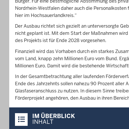
Bürger. Für eine bestmögliche Abstimmung des privat
Nordrhein-Westfalen daher auch die Personalkosten fü
hier im Hochsauerlandkreis.“
Der Ausbau richtet sich gezielt an unterversorgte Geb
nicht geplant ist. Mit dem Start der Maßnahmen wird 
des Projekts ist für Ende 2028 vorgesehen.
Finanziell wird das Vorhaben durch ein starkes Zus
vom Land, knapp zehn Millionen Euro vom Bund. Ergän
Millionen Euro. Damit wird die bestehende Wirtschaft
In der Gesamtbetrachtung aller laufenden Förderverfa
Ende des Jahrzehnts sollen nahezu 90 Prozent aller 
Glasfaseranschluss zu nutzen. In diesem Sinne treib
Förderprojekt angehören, den Ausbau in ihren Bereic
Überblick:
IM ÜBERBLICK
Inhalte
INHALT