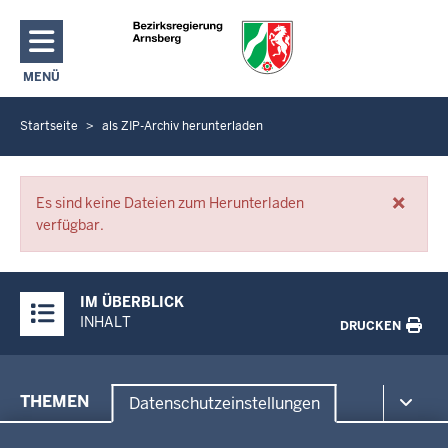
Direkt zum Inhalt
MENÜ
NAVIGATION AKTIVIEREN/DEAKTIVIEREN: HAUPTMENÜ
Startseite
als ZIP-Archiv herunterladen
S
i
e
×
Fehlermeldungen
b
Es sind keine Dateien zum Herunterladen
verfügbar.
e
f
i
Überblick:
IM ÜBERBLICK
n
Inhalte
INHALT
DRUCKEN
d
e
n
Menü
THEMEN
Datenschutzeinstellungen
s
in
i
Datenschutzeinstellungen
der
Umwelt, Gesundheit, Arbeitsschutz