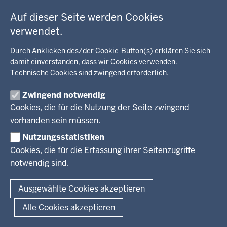
c
Fußzeile
Bildung, Schule
BEZIRKSREGIERUNG
h
Auf dieser Seite werden Cookies
Kommunalaufsicht, Planung, Verkehr
h
verwendet.
Behördenleitung
Energie, Bergbau
i
Wir über uns
KARRIERE
Kultur, Sport
Durch Anklicken des/der Cookie-Button(s) erklären Sie sich
e
Regierungsbezirk
damit einverstanden, dass wir Cookies verwenden.
Recht, Ordnung
r
Technische Cookies sind zwingend erforderlich.
Stellenausschreibungen
Integration, Migration
Aktuelle Ausbildungsstellen und Praktika
PRESSE
Förderportal, Wirtschaft
Zwingend notwendig
Cookies, die für die Nutzung der Seite zwingend
Pressestelle
vorhanden sein müssen.
Social Media
BEKANNTMACHUNGEN
Nutzungsstatistiken
Amtsblatt
Cookies, die für die Erfassung ihrer Seitenzugriffe
notwendig sind.
© 2026 Bezirksregierung Arnsberg
Fußzeile
Impressum
Datenschutz
Barrierefreiheit
Kontakt
Ausgewählte Cookies akzeptieren
Alle Cookies akzeptieren