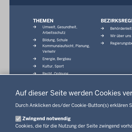
d
e
Menü
n
THEMEN
BEZIRKSREG
in
s
Umwelt, Gesundheit,
Behördenlei
der
i
Arbeitsschutz
Wir über uns
Fußzeile
c
Bildung, Schule
Regierungsbe
Kommunalaufsicht, Planung,
h
Verkehr
h
Energie, Bergbau
i
Kultur, Sport
e
Recht, Ordnung
r
Datenschutzeinstellungen
Integration, Migration
Förderportal, Wirtschaft
Auf dieser Seite werden Cookies ve
Durch Anklicken des/der Cookie-Button(s) erklären S
Zwingend notwendig
© 2026 Bezirksregierung Arnsberg
Cookies, die für die Nutzung der Seite zwingend vor