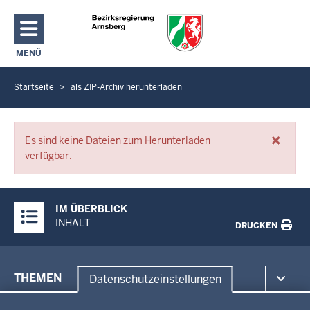
Direkt zum Inhalt
MENÜ
NAVIGATION AKTIVIEREN/DEAKTIVIEREN: HAUPTMENÜ
Startseite
als ZIP-Archiv herunterladen
S
i
e
×
Fehlermeldungen
b
Es sind keine Dateien zum Herunterladen
verfügbar.
e
f
i
Überblick:
IM ÜBERBLICK
n
Inhalte
INHALT
DRUCKEN
d
e
n
Menü
THEMEN
Datenschutzeinstellungen
s
in
i
Datenschutzeinstellungen
der
Umwelt, Gesundheit, Arbeitsschutz