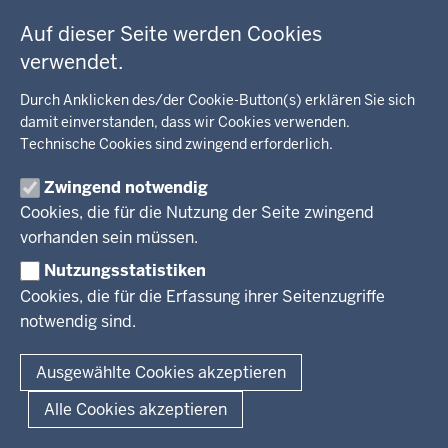
c
Fußzeile
Bildung, Schule
BEZIRKSREGIERUNG
h
Auf dieser Seite werden Cookies
Kommunalaufsicht, Planung, Verkehr
h
verwendet.
Behördenleitung
Energie, Bergbau
i
Wir über uns
KARRIERE
Kultur, Sport
Durch Anklicken des/der Cookie-Button(s) erklären Sie sich
e
Regierungsbezirk
damit einverstanden, dass wir Cookies verwenden.
Recht, Ordnung
r
Technische Cookies sind zwingend erforderlich.
Stellenausschreibungen
Integration, Migration
Aktuelle Ausbildungsstellen und Praktika
PRESSE
Förderportal, Wirtschaft
Zwingend notwendig
Cookies, die für die Nutzung der Seite zwingend
Pressestelle
vorhanden sein müssen.
Social Media
BEKANNTMACHUNGEN
Nutzungsstatistiken
Amtsblatt
Cookies, die für die Erfassung ihrer Seitenzugriffe
notwendig sind.
© 2026 Bezirksregierung Arnsberg
Fußzeile
Impressum
Datenschutz
Barrierefreiheit
Kontakt
Ausgewählte Cookies akzeptieren
Alle Cookies akzeptieren