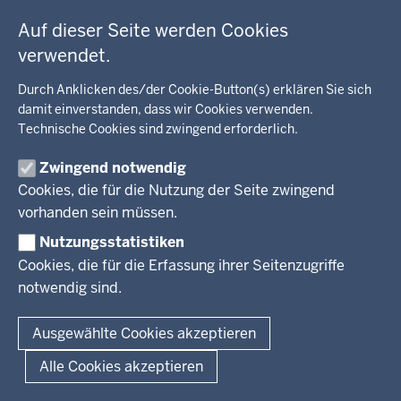
c
Fußzeile
Bildung, Schule
BEZIRKSREGIERUNG
h
Auf dieser Seite werden Cookies
Kommunalaufsicht, Planung, Verkehr
h
verwendet.
Behördenleitung
Energie, Bergbau
i
Wir über uns
KARRIERE
Kultur, Sport
Durch Anklicken des/der Cookie-Button(s) erklären Sie sich
e
Regierungsbezirk
damit einverstanden, dass wir Cookies verwenden.
Recht, Ordnung
r
Technische Cookies sind zwingend erforderlich.
Stellenausschreibungen
Integration, Migration
Aktuelle Ausbildungsstellen und Praktika
PRESSE
Förderportal, Wirtschaft
Zwingend notwendig
Cookies, die für die Nutzung der Seite zwingend
Pressestelle
vorhanden sein müssen.
Social Media
BEKANNTMACHUNGEN
Nutzungsstatistiken
Amtsblatt
Cookies, die für die Erfassung ihrer Seitenzugriffe
notwendig sind.
© 2026 Bezirksregierung Arnsberg
Fußzeile
Impressum
Datenschutz
Barrierefreiheit
Kontakt
Ausgewählte Cookies akzeptieren
Alle Cookies akzeptieren