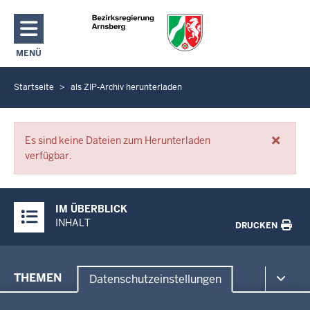
Direkt zum Inhalt
MENÜ
NAVIGATION AKTIVIEREN/DEAKTIVIEREN: HAUPTMENÜ
Startseite
als ZIP-Archiv herunterladen
S
i
e
×
Fehlermeldungen
b
Es sind keine Dateien zum Herunterladen
verfügbar.
e
f
i
Überblick:
IM ÜBERBLICK
n
Inhalte
INHALT
DRUCKEN
d
e
n
Menü
THEMEN
Datenschutzeinstellungen
s
in
i
Datenschutzeinstellungen
der
Umwelt, Gesundheit, Arbeitsschutz