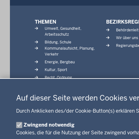
d
e
Menü
n
THEMEN
BEZIRKSREG
in
s
Umwelt, Gesundheit,
Behördenlei
der
i
Arbeitsschutz
Wir über uns
Fußzeile
c
Bildung, Schule
Regierungsbe
Kommunalaufsicht, Planung,
h
Verkehr
h
Energie, Bergbau
i
Kultur, Sport
e
Recht, Ordnung
r
Datenschutzeinstellungen
Integration, Migration
Förderportal, Wirtschaft
Auf dieser Seite werden Cookies ve
Durch Anklicken des/der Cookie-Button(s) erklären S
Zwingend notwendig
© 2026 Bezirksregierung Arnsberg
Cookies, die für die Nutzung der Seite zwingend vor