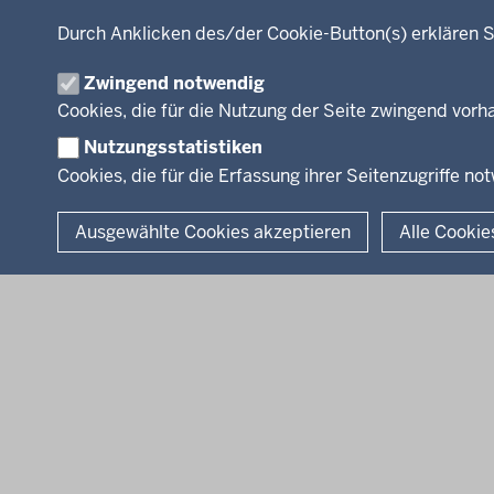
Kultur, Sport
Recht, Ordnung
Durch Anklicken des/der Cookie-Button(s) erklären S
Integration, Migration
Zwingend notwendig
Förderportal, Wirtschaft
Cookies, die für die Nutzung der Seite zwingend vor
Nutzungsstatistiken
Cookies, die für die Erfassung ihrer Seitenzugriffe no
© 2026 Bezirksregierung Arnsberg
Ausgewählte Cookies akzeptieren
Alle Cookie