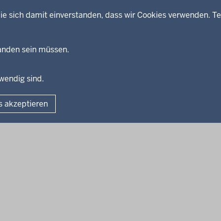
ie sich damit einverstanden, dass wir Cookies verwenden. Te
handen sein müssen.
twendig sind.
Fußzeile
Impressum
Dat
s akzeptieren