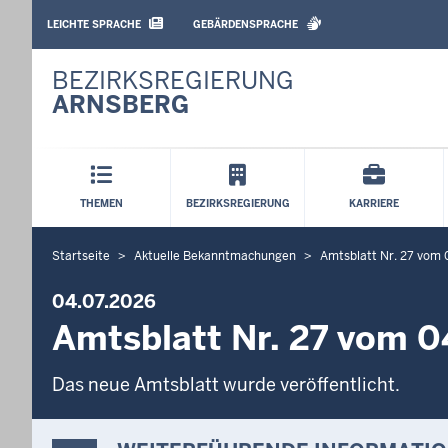
BARRIEREARME
SPRACHEN
LEICHTE SPRACHE
GEBÄRDENSPRACHE
BEZIRKSREGIERUNG
ARNSBERG
Hauptmenü
THEMEN
BEZIRKSREGIERUNG
KARRIERE
Startseite
Aktuelle Bekanntmachungen
Amtsblatt Nr. 27 vom
S
i
04.07.2026
e
Amtsblatt Nr. 27 vom 
b
e
Das neue Amtsblatt wurde veröffentlicht.
f
i
n