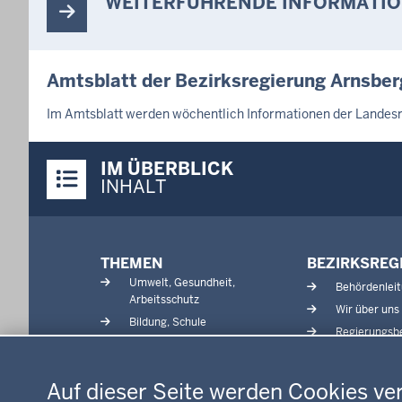
WEITERFÜHRENDE INFORMATI
d
e
n
s
Amtsblatt der Bezirksregierung Arnsber
i
Im Amtsblatt werden wöchentlich Informationen der Landesre
c
h
Überblick:
IM ÜBERBLICK
h
Inhalte
INHALT
i
e
r
Menü
THEMEN
BEZIRKSREG
in
Umwelt, Gesundheit,
Behördenlei
der
Arbeitsschutz
Wir über uns
Fußzeile
Bildung, Schule
Regierungsbe
Kommunalaufsicht, Planung,
Datenschutzeinstellungen
Verkehr
Energie, Bergbau
Auf dieser Seite werden Cookies ve