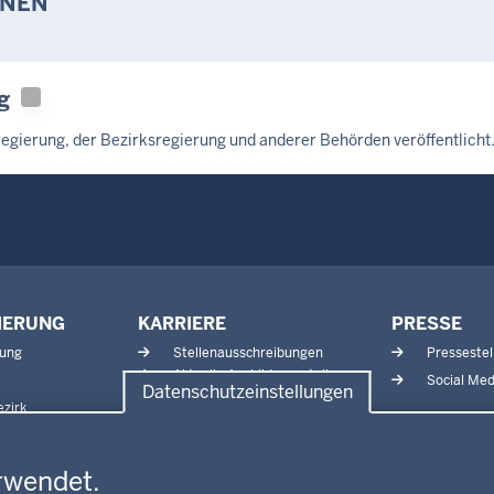
ONEN
g
gierung, der Bezirksregierung und anderer Behörden veröffentlicht
IERUNG
KARRIERE
PRESSE
tung
Stellenausschreibungen
Pressestel
Aktuelle Ausbildungsstellen
Social Med
Datenschutzeinstellungen
und Praktika
zirk
rwendet.