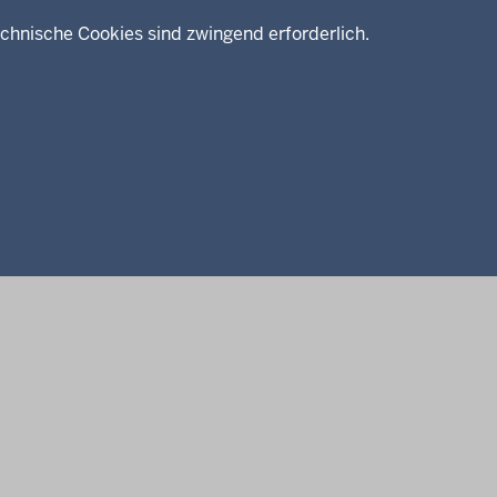
chnische Cookies sind zwingend erforderlich.
enschutz
Barrierefreiheit
Kontakt
Kurzlink zu dieser Seite