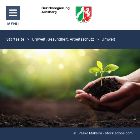
Direkt zum Inhalt
MENÜ
NAVIGATION AKTIVIEREN/DEAKTIVIEREN: HAUPTMENÜ
Startseite
Umwelt, Gesundheit, Arbeitsschutz
Umwelt
S
i
e
b
e
f
i
n
d
e
n
s
i
©
Pasko Maksim - stock.adobe.com