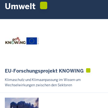
c
Umwelt
h
h
i
e
r
EU-Forschungsprojekt KNOWING
Klimaschutz und Klimaanpassung im Wissen um
Wechselwirkungen zwischen den Sektoren