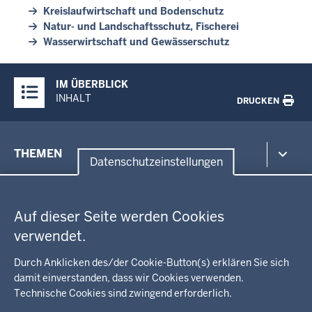
Kreislaufwirtschaft und Bodenschutz
Natur- und Landschaftsschutz, Fischerei
Wasserwirtschaft und Gewässerschutz
Überblick:
IM ÜBERBLICK
Inhalte
INHALT
DRUCKEN
Menü
THEMEN
in
Datenschutzeinstellungen
der
Datenschutzeinstellungen
Umwelt, Gesundheit, Arbeitsschutz
Fußzeile
Bildung, Schule
BEZIRKSREGIERUNG
Auf dieser Seite werden Cookies
Kommunalaufsicht, Planung, Verkehr
verwendet.
Behördenleitung
Energie, Bergbau
Wir über uns
KARRIERE
Kultur, Sport
Durch Anklicken des/der Cookie-Button(s) erklären Sie sich
Regierungsbezirk
Recht, Ordnung
damit einverstanden, dass wir Cookies verwenden.
Stellenausschreibungen
Integration, Migration
Technische Cookies sind zwingend erforderlich.
Aktuelle Ausbildungsstellen und Praktika
PRESSE
Förderportal, Wirtschaft