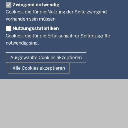
Zwingend notwendig
Pressestelle
Cookies, die für die Nutzung der Seite zwingend
Social Media
BEKANNTMACHUNGEN
vorhanden sein müssen.
Nutzungsstatistiken
Amtsblatt
Cookies, die für die Erfassung ihrer Seitenzugriffe
notwendig sind.
© 2026 Bezirksregierung Arnsberg
Fußzeile
Impressum
Datenschutz
Barrierefreiheit
Kontakt
Ausgewählte Cookies akzeptieren
Kurzlink zu dieser Seite
Alle Cookies akzeptieren