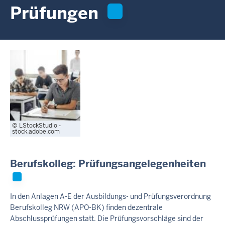
c
Prüfungen
h
h
i
e
r
LStockStudio -
stock.adobe.com
Berufskolleg: Prüfungsangelegenheiten
In den Anlagen A-E der Ausbildungs- und Prüfungsverordnung
Berufskolleg NRW (APO-BK) finden dezentrale
Abschlussprüfungen statt. Die Prüfungsvorschläge sind der