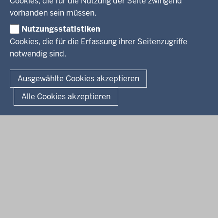
Cookies, die für die Nutzung der Seite zwingend
Social Media
BEKANNTMACHUNGEN
vorhanden sein müssen.
Nutzungsstatistiken
Amtsblatt
Cookies, die für die Erfassung ihrer Seitenzugriffe
notwendig sind.
© 2026 Bezirksregierung Arnsberg
Fußzeile
Impressum
Datenschutz
Barrierefreiheit
Kontakt
Ausgewählte Cookies akzeptieren
Kurzlink zu dieser Seite
Alle Cookies akzeptieren