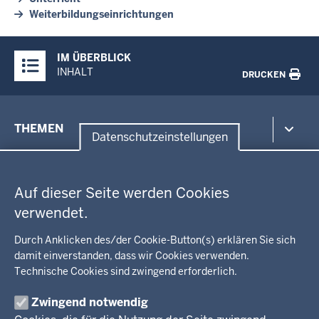
Weiterbildungseinrichtungen
Überblick:
IM ÜBERBLICK
Inhalte
INHALT
DRUCKEN
Menü
THEMEN
in
Datenschutzeinstellungen
der
Datenschutzeinstellungen
Umwelt, Gesundheit, Arbeitsschutz
Fußzeile
Bildung, Schule
BEZIRKSREGIERUNG
Auf dieser Seite werden Cookies
Kommunalaufsicht, Planung, Verkehr
verwendet.
Behördenleitung
Energie, Bergbau
Wir über uns
KARRIERE
Kultur, Sport
Durch Anklicken des/der Cookie-Button(s) erklären Sie sich
Regierungsbezirk
Recht, Ordnung
damit einverstanden, dass wir Cookies verwenden.
Stellenausschreibungen
Integration, Migration
Technische Cookies sind zwingend erforderlich.
Aktuelle Ausbildungsstellen und Praktika
PRESSE
Förderportal, Wirtschaft
Zwingend notwendig
Pressestelle