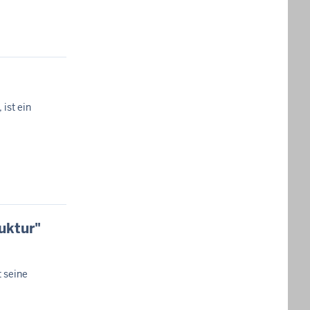
 ist ein
uktur"
 seine