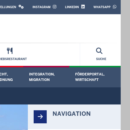
SOCIAL
MEDIA
STELLUNGEN
INSTAGRAM
LINKEDIN
WHATSAPP
RIEBSRESTAURANT
SUCHE
CHT,
INTEGRATION,
FÖRDERPORTAL,
ermenü öffnen
Untermenü öffnen
Untermenü öffnen
Unt
RDNUNG
MIGRATION
WIRTSCHAFT
NAVIGATION