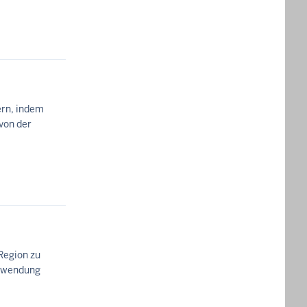
ern, indem
von der
Region zu
Zuwendung