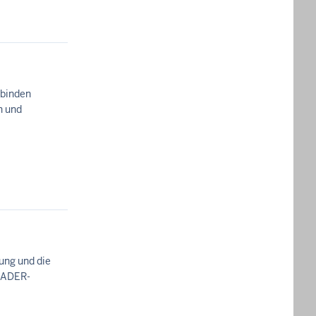
rbinden
n und
ung und die
LEADER-