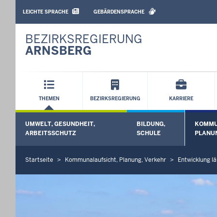
BARRIEREARME
SPRACHEN
LEICHTE SPRACHE
GEBÄRDENSPRACHE
BEZIRKSREGIERUNG
ARNSBERG
Hauptmenü
THEMEN
BEZIRKSREGIERUNG
KARRIERE
Sekundärmenü
UMWELT, GESUNDHEIT,
BILDUNG,
KOMMU
Untermenü öffnen
Unterme
ARBEITSSCHUTZ
SCHULE
PLANU
Startseite
Kommunalaufsicht, Planung, Verkehr
Entwicklung lä
S
i
e
b
e