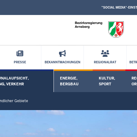
SOCIAL
Direkt zum Inhalt
MEDIA
"SOCIAL MEDIA"-EIN
EINSTELLUNGEN
BLOCK
PRESSE
BEKANNTMACHUNGEN
REGIONALRAT
BET
NALAUFSICHT,
ENERGIE,
KULTUR,
RE
nü öffnen
Untermenü öffnen
Untermenü öffnen
Unt
NG, VERKEHR
BERGBAU
SPORT
O
ndlicher Gebiete