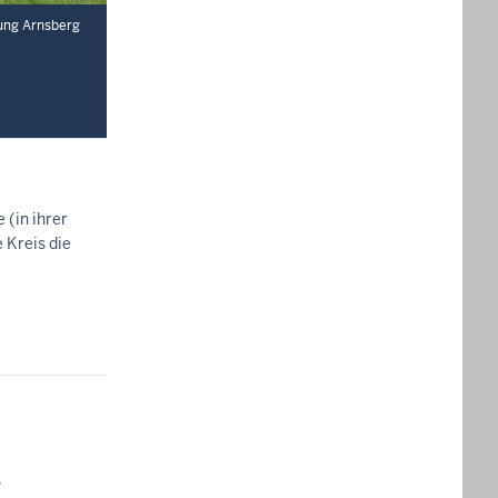
ung Arnsberg
 (in ihrer
 Kreis die
s