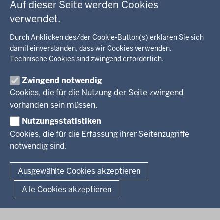
Auf dieser Seite werden Cookies
Kommunalaufsicht, Planung, Verkehr
verwendet.
Behördenleitung
Energie, Bergbau
Wir über uns
KARRIERE
Kultur, Sport
Durch Anklicken des/der Cookie-Button(s) erklären Sie sich
Regierungsbezirk
Recht, Ordnung
damit einverstanden, dass wir Cookies verwenden.
Stellenausschreibungen
Integration, Migration
Technische Cookies sind zwingend erforderlich.
Aktuelle Ausbildungsstellen und Praktika
PRESSE
Förderportal, Wirtschaft
Zwingend notwendig
Pressestelle
Cookies, die für die Nutzung der Seite zwingend
Social Media
BEKANNTMACHUNGEN
vorhanden sein müssen.
Nutzungsstatistiken
Amtsblatt
Cookies, die für die Erfassung ihrer Seitenzugriffe
notwendig sind.
© 2026 Bezirksregierung Arnsberg
Fußzeile
Impressum
Datenschutz
Barrierefreiheit
Kontakt
Ausgewählte Cookies akzeptieren
Kurzlink zu dieser Seite
Alle Cookies akzeptieren