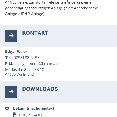
c
44651 Herne, zur störfallrelevanten Änderung einer
h
genehmigungsbedürftigen Anlage (hier: Acetonchemie-
Anlage / IPN 2-Anlage).
h
i
e
KONTAKT
r
Edgar Weier
Tel.:
02931 82-5497
E-Mail:
edgar.weier@bra.nrw.de
Märkische Straße 8-10
44135
Dortmund
DOWNLOADS
Bekanntmachungstext
PDF, 71,64 KB