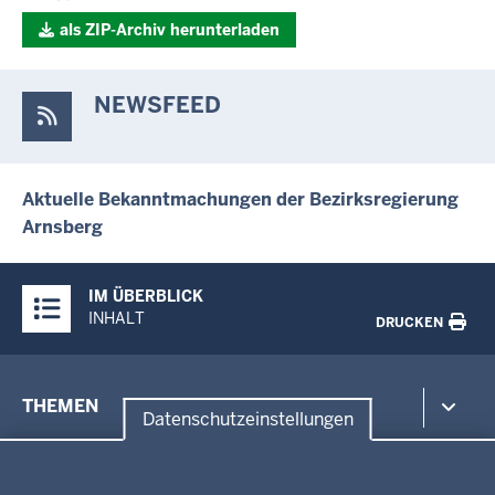
als ZIP-Archiv herunterladen
NEWSFEED
Aktuelle Bekanntmachungen der Bezirksregierung
Arnsberg
Überblick:
IM ÜBERBLICK
Inhalte
INHALT
DRUCKEN
Menü
THEMEN
in
Datenschutzeinstellungen
der
Datenschutzeinstellungen
Umwelt, Gesundheit, Arbeitsschutz
Fußzeile
Bildung, Schule
BEZIRKSREGIERUNG