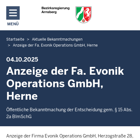
Direkt zum Inhalt
MENÜ
NAVIGATION AKTIVIEREN/DEAKTIVIEREN: HAUPTMENÜ
Startseite
Aktuelle Bekanntmachungen
S
Anzeige der Fa. Evonik Operations GmbH, Herne
i
e
04.10.2025
b
Anzeige der Fa. Evonik
e
f
Operations GmbH,
i
Herne
n
d
Öffentliche Bekanntmachung der Entscheidung gem. § 15 Abs.
e
2a BImSchG
n
s
i
Anzeige der Firma Evonik Operations GmbH, Herzogstraße 28,