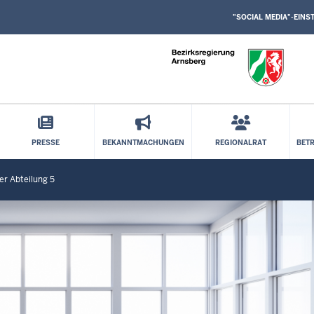
SOCIAL
Direkt zum Inhalt
MEDIA
"SOCIAL MEDIA"-EIN
EINSTELLUNGEN
BLOCK
PRESSE
BEKANNTMACHUNGEN
REGIONALRAT
BET
er Abteilung 5