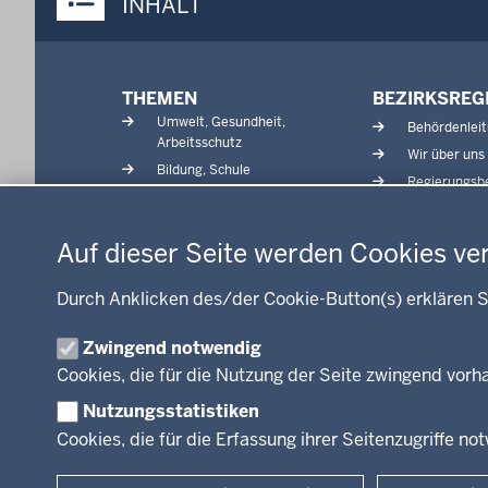
INHALT
Menü
THEMEN
BEZIRKSREG
in
Umwelt, Gesundheit,
Behördenlei
der
Arbeitsschutz
Wir über uns
Fußzeile
Bildung, Schule
Regierungsbe
Kommunalaufsicht, Planung,
Datenschutzeinstellungen
Verkehr
Energie, Bergbau
Auf dieser Seite werden Cookies ve
Kultur, Sport
Recht, Ordnung
Durch Anklicken des/der Cookie-Button(s) erklären S
Integration, Migration
Zwingend notwendig
Förderportal, Wirtschaft
Cookies, die für die Nutzung der Seite zwingend vor
Nutzungsstatistiken
Cookies, die für die Erfassung ihrer Seitenzugriffe no
© 2026 Bezirksregierung Arnsberg