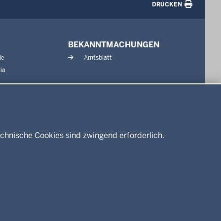
DRUCKEN
BEKANNTMACHUNGEN
le
Amtsblatt
ia
chnische Cookies sind zwingend erforderlich.
enschutz
Barrierefreiheit
Kontakt
Kurzlink zu dieser Seite