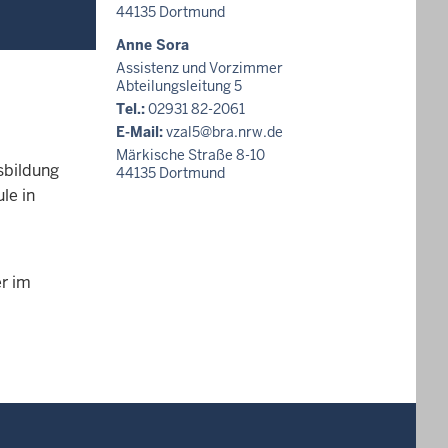
44135
Dortmund
Anne Sora
Assistenz und Vorzimmer
Abteilungsleitung 5
Tel.:
02931 82-2061
E-Mail:
vzal5@bra.nrw.de
Märkische Straße 8-10
sbildung
44135
Dortmund
le in
r im