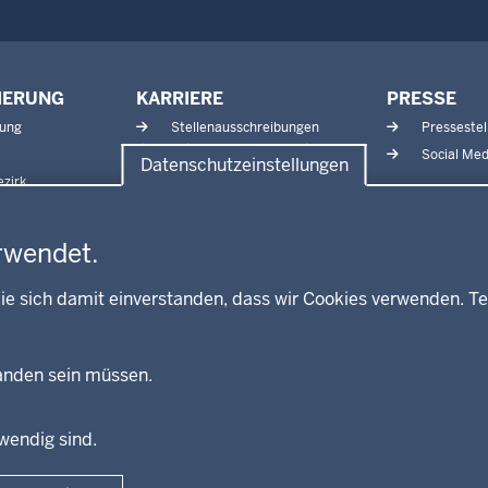
IERUNG
KARRIERE
PRESSE
tung
Stellenausschreibungen
Pressestel
Aktuelle Ausbildungsstellen
Social Med
Datenschutzeinstellungen
und Praktika
zirk
rwendet.
ie sich damit einverstanden, dass wir Cookies verwenden. Te
handen sein müssen.
twendig sind.
Fußzeile
Impressum
Dat