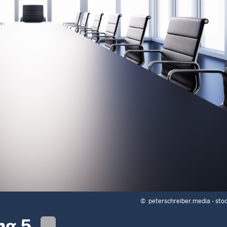
©
peterschreiber.media - st
ng 5