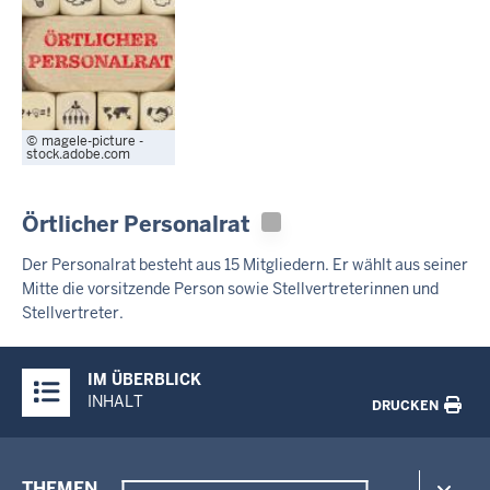
magele-picture -
stock.adobe.com
Örtlicher Personalrat
Der Personalrat besteht aus 15 Mitgliedern. Er wählt aus seiner
Mitte die vorsitzende Person sowie Stellvertreterinnen und
Stellvertreter.
Überblick:
IM ÜBERBLICK
Inhalte
INHALT
DRUCKEN
Menü
THEMEN