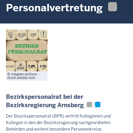
c
Personalvertretung
h
h
i
e
r
magele-picture -
stock.adobe.com
Bezirkspersonalrat bei der
Bezirksregierung Arnsberg
Der Bezirkspersonalrat (BPR) vertritt Kolleginnen und
Kollegen in den der Bezirksregierung nachgeordneten
Behörden und weitere besondere Personenkreise.