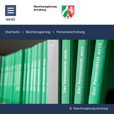
Direkt zum Inhalt
MENÜ
NAVIGATION AKTIVIEREN/DEAKTIVIEREN: HAUPTMENÜ
Startseite
Bezirksregierung
Personalvertretung
S
i
e
b
e
f
i
n
d
e
n
s
i
©
Bezirksregierung Arnsberg