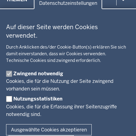
in
Datenschutzeinstellungen
der
Datenschutzeinstellungen
Umwelt, Gesundheit, Arbeitsschutz
Fußzeile
Bildung, Schule
BEZIRKSREGIERUNG
Auf dieser Seite werden Cookies
Kommunalaufsicht, Planung, Verkehr
verwendet.
Behördenleitung
Energie, Bergbau
Wir über uns
KARRIERE
Kultur, Sport
Durch Anklicken des/der Cookie-Button(s) erklären Sie sich
Regierungsbezirk
Recht, Ordnung
damit einverstanden, dass wir Cookies verwenden.
Stellenausschreibungen
Integration, Migration
Technische Cookies sind zwingend erforderlich.
Aktuelle Ausbildungsstellen und Praktika
PRESSE
Förderportal, Wirtschaft
Zwingend notwendig
Pressestelle
Cookies, die für die Nutzung der Seite zwingend
Social Media
BEKANNTMACHUNGEN
vorhanden sein müssen.
Nutzungsstatistiken
Amtsblatt
Cookies, die für die Erfassung ihrer Seitenzugriffe
notwendig sind.
© 2026 Bezirksregierung Arnsberg
Fußzeile
Impressum
Datenschutz
Barrierefreiheit
Kontakt
Ausgewählte Cookies akzeptieren
Kurzlink zu dieser Seite