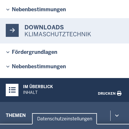
Nebenbestimmungen
DOWNLOADS
KLIMASCHUTZTECHNIK
Fördergrundlagen
Nebenbestimmungen
Überblick:
IM ÜBERBLICK
Inhalte
INHALT
DRUCKEN
Menü
THEMEN
in
Datenschutzeinstellungen
der
Datenschutzeinstellungen
Umwelt, Gesundheit, Arbeitsschutz