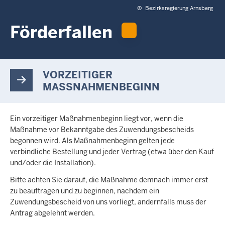
c
©
Bezirksregierung Arnsberg
h
Förderfallen
h
i
e
r
VORZEITIGER
MASSNAHMENBEGINN
Ein vorzeitiger Maßnahmenbeginn liegt vor, wenn die
Maßnahme vor Bekanntgabe des Zuwendungsbescheids
begonnen wird. Als Maßnahmenbeginn gelten jede
verbindliche Bestellung und jeder Vertrag (etwa über den Kauf
und/oder die Installation).
Bitte achten Sie darauf, die Maßnahme demnach immer erst
zu beauftragen und zu beginnen, nachdem ein
Zuwendungsbescheid von uns vorliegt, andernfalls muss der
Antrag abgelehnt werden.