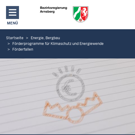
Direkt zum Inhalt
MENÜ
NAVIGATION AKTIVIEREN/DEAKTIVIEREN: HAUPTMENÜ
Startseite
Energie, Bergbau
S
Förderprogramme für Klimaschutz und Energiewende
i
Förderfallen
e
b
e
f
i
n
d
e
n
s
i