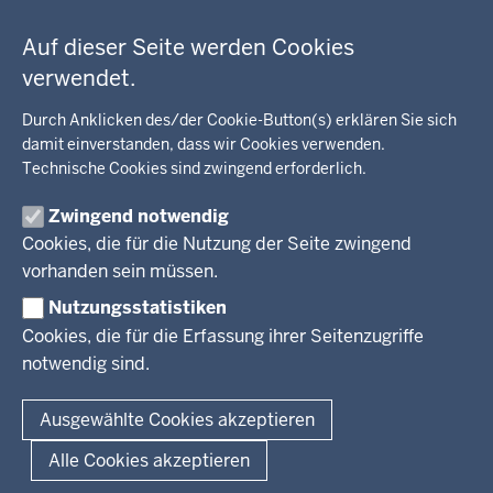
Fußzeile
Bildung, Schule
BEZIRKSREGIERUNG
Auf dieser Seite werden Cookies
Kommunalaufsicht, Planung, Verkehr
verwendet.
Behördenleitung
Energie, Bergbau
Wir über uns
KARRIERE
Kultur, Sport
Durch Anklicken des/der Cookie-Button(s) erklären Sie sich
Regierungsbezirk
Recht, Ordnung
damit einverstanden, dass wir Cookies verwenden.
Stellenausschreibungen
Integration, Migration
Technische Cookies sind zwingend erforderlich.
Aktuelle Ausbildungsstellen und Praktika
PRESSE
Förderportal, Wirtschaft
Zwingend notwendig
Pressestelle
Cookies, die für die Nutzung der Seite zwingend
Social Media
BEKANNTMACHUNGEN
vorhanden sein müssen.
Nutzungsstatistiken
Amtsblatt
Cookies, die für die Erfassung ihrer Seitenzugriffe
notwendig sind.
© 2026 Bezirksregierung Arnsberg
Fußzeile
Impressum
Datenschutz
Barrierefreiheit
Kontakt
Ausgewählte Cookies akzeptieren
Kurzlink zu dieser Seite
Alle Cookies akzeptieren