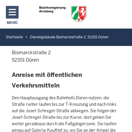
Direkt zum Inhalt
MENÜ
NAVIGATION AKTIVIEREN/DEAKTIVIEREN: HAUPTMENÜ
Startseite
Dienstgebäude Bismarckstraße 2, 52351 Düren
S
i
Bismarckstraße 2
e
52351
Düren
b
e
Anreise mit öffentlichen
f
i
Verkehrsmitteln
n
d
Den Hauptausgang des Bahnhofs Düren nutzen, die
e
Straße runter laufen bis zur T-Kreuzung und nach links
auf die Josef-Schregel-Straße abbiegen. Sie folgen der
n
Josef-Schregel-Straße bis zur Kurve, dort gehen Sie
s
weiter geradeaus durch die Fußgängerzone. Sie laufen
i
genau auf Galeria-Kaufhof zu, wo Sie an der Ampel die