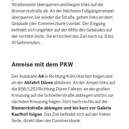
c
Straßenseite überqueren und biegen links auf die
h
Bismarckstraße ab. An der Nächsten Fußgängerampel
h
überqueren Sie wieder die Straße, gehen links an dem
i
Gebäude (der Commerzbank) vorbei. Der Eingang
befindet sich ungefähr auf der Mitte des Gebäudes auf
e
der rechten Seite. Sie erreichen das Ziel nach ca. 8 bis
r
10 Gehminuten.
Anreise mit dem PKW
Der Autobahn
A4
in Richtung Köln/Aachen folgen und
an der
Abfahrt Düren
abfahren. An der Ampel links auf
die B56/L253 Richtung Düren Fahren, an der großen
Kreuzung auf die Schoellerstraße abbiegen und bis zur
nächsten Kreuzung folgen. Dort nach rechts auf die
Bismarckstraße abbiegen und bis kurz vor Galeria
Kaufhof folgen
. Das Ziel befindet sich auf der linken
Seite, direkt über der Commerzbank.