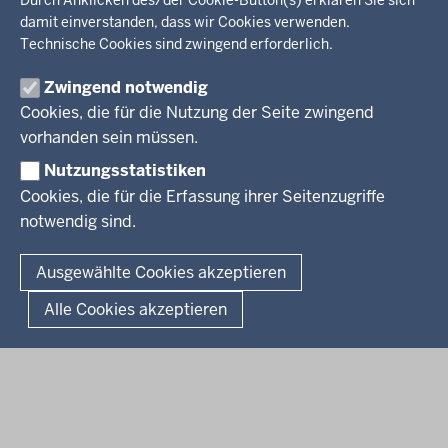
Wir über uns
KARRIERE
Kultur, Sport
damit einverstanden, dass wir Cookies verwenden.
Regierungsbezirk
Recht, Ordnung
Technische Cookies sind zwingend erforderlich.
Stellenausschreibungen
Integration, Migration
Aktuelle Ausbildungsstellen und Praktika
PRESSE
Förderportal, Wirtschaft
Zwingend notwendig
Cookies, die für die Nutzung der Seite zwingend
Pressestelle
vorhanden sein müssen.
Social Media
BEKANNTMACHUNGEN
Nutzungsstatistiken
Cookies, die für die Erfassung ihrer Seitenzugriffe
Amtsblatt
notwendig sind.
© 2026 Bezirksregierung Arnsberg
Ausgewählte Cookies akzeptieren
Fußzeile
Impressum
Datenschutz
Barrierefreiheit
Kontakt
Alle Cookies akzeptieren