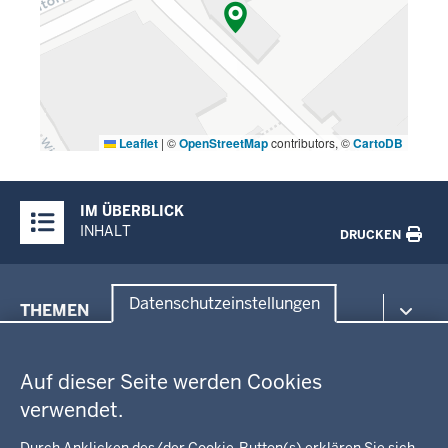
Leaflet
|
©
OpenStreetMap
contributors, ©
CartoDB
Überblick:
IM ÜBERBLICK
Inhalte
INHALT
DRUCKEN
Menü
Datenschutzeinstellungen
THEMEN
in
Datenschutzeinstellungen
der
Umwelt, Gesundheit, Arbeitsschutz
Fußzeile
Auf dieser Seite werden Cookies
Bildung, Schule
BEZIRKSREGIERUNG
Kommunalaufsicht, Planung, Verkehr
verwendet.
Behördenleitung
Energie, Bergbau
Durch Anklicken des/der Cookie-Button(s) erklären Sie sich