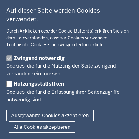
c
Fußzeile
Bildung, Schule
BEZIRKSREGIERUNG
h
Auf dieser Seite werden Cookies
Kommunalaufsicht, Planung, Verkehr
h
verwendet.
Behördenleitung
Energie, Bergbau
i
Wir über uns
KARRIERE
Kultur, Sport
Durch Anklicken des/der Cookie-Button(s) erklären Sie sich
e
Regierungsbezirk
damit einverstanden, dass wir Cookies verwenden.
Recht, Ordnung
r
Technische Cookies sind zwingend erforderlich.
Stellenausschreibungen
Integration, Migration
Aktuelle Ausbildungsstellen und Praktika
PRESSE
Förderportal, Wirtschaft
Zwingend notwendig
Cookies, die für die Nutzung der Seite zwingend
Pressestelle
vorhanden sein müssen.
Social Media
BEKANNTMACHUNGEN
Nutzungsstatistiken
Amtsblatt
Cookies, die für die Erfassung ihrer Seitenzugriffe
notwendig sind.
© 2026 Bezirksregierung Arnsberg
Fußzeile
Impressum
Datenschutz
Barrierefreiheit
Kontakt
Ausgewählte Cookies akzeptieren
Alle Cookies akzeptieren