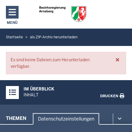
Direkt zum Inhalt
MENÜ
NAVIGATION AKTIVIEREN/DEAKTIVIEREN: HAUPTMENÜ
Startseite
als ZIP-Archiv herunterladen
S
i
e
×
Fehlermeldungen
b
Es sind keine Dateien zum Herunterladen
verfügbar.
e
f
i
Überblick:
IM ÜBERBLICK
n
Inhalte
INHALT
DRUCKEN
d
e
n
Menü
THEMEN
Datenschutzeinstellungen
s
in
i
Datenschutzeinstellungen
der
Umwelt, Gesundheit, Arbeitsschutz