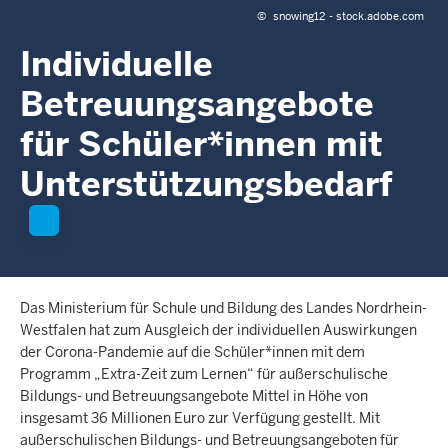
c
©
snowing12 - stock.adobe.com
h
Individuelle
h
i
Betreuungsangebote
e
r
für Schüler*innen mit
Unterstützungsbedarf
Das Ministerium für Schule und Bildung des Landes Nordrhein-
Westfalen hat zum Ausgleich der individuellen Auswirkungen
der Corona-Pandemie auf die Schüler*innen mit dem
Programm „Extra-Zeit zum Lernen“ für außerschulische
Bildungs- und Betreuungsangebote Mittel in Höhe von
insgesamt 36 Millionen Euro zur Verfügung gestellt. Mit
außerschulischen Bildungs- und Betreuungsangeboten für