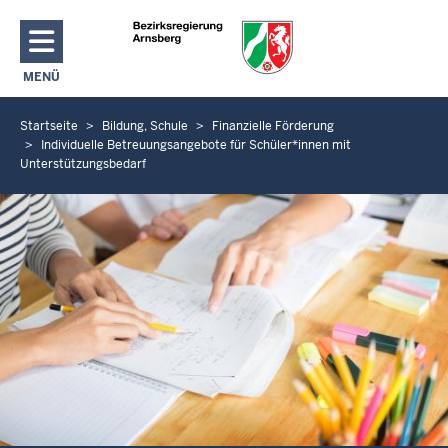
Direkt zum Inhalt
MENÜ
NAVIGATION AKTIVIEREN/DEAKTIVIEREN: HAUPTMENÜ
Startseite
Bildung, Schule
Finanzielle Förderung
S
Individuelle Betreuungsangebote für Schüler*innen mit
i
Unterstützungsbedarf
e
b
e
f
i
n
d
e
n
s
i