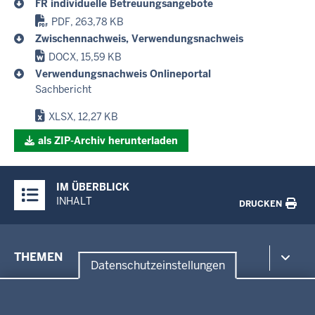
FR individuelle Betreuungsangebote
PDF, 263,78 KB
Zwischennachweis, Verwendungsnachweis
DOCX, 15,59 KB
Verwendungsnachweis Onlineportal
Sachbericht
XLSX, 12,27 KB
als ZIP-Archiv herunterladen
Überblick:
IM ÜBERBLICK
Inhalte
INHALT
DRUCKEN
Menü
THEMEN
in
Datenschutzeinstellungen
der
Datenschutzeinstellungen
Umwelt, Gesundheit, Arbeitsschutz
Fußzeile
Bildung, Schule
BEZIRKSREGIERUNG