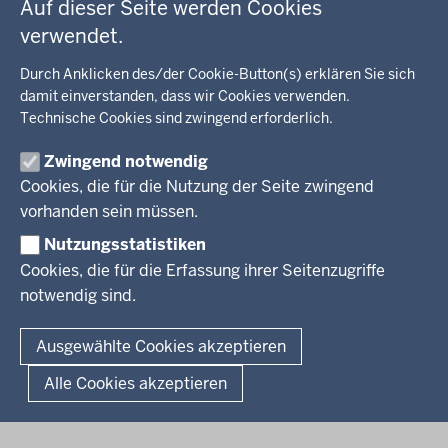
Auf dieser Seite werden Cookies
Kommunalaufsicht, Planung, Verkehr
verwendet.
Behördenleitung
Energie, Bergbau
Wir über uns
KARRIERE
Kultur, Sport
Durch Anklicken des/der Cookie-Button(s) erklären Sie sich
Regierungsbezirk
Recht, Ordnung
damit einverstanden, dass wir Cookies verwenden.
Stellenausschreibungen
Integration, Migration
Technische Cookies sind zwingend erforderlich.
Aktuelle Ausbildungsstellen und Praktika
PRESSE
Förderportal, Wirtschaft
Zwingend notwendig
Pressestelle
Cookies, die für die Nutzung der Seite zwingend
Social Media
BEKANNTMACHUNGEN
vorhanden sein müssen.
Nutzungsstatistiken
Amtsblatt
Cookies, die für die Erfassung ihrer Seitenzugriffe
notwendig sind.
© 2026 Bezirksregierung Arnsberg
Fußzeile
Impressum
Datenschutz
Barrierefreiheit
Kontakt
Ausgewählte Cookies akzeptieren
Kurzlink zu dieser Seite
Alle Cookies akzeptieren