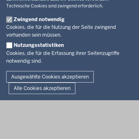
Stellenausschreibungen
Integration, Migration
Technische Cookies sind zwingend erforderlich.
Aktuelle Ausbildungsstellen und Praktika
PRESSE
Förderportal, Wirtschaft
Zwingend notwendig
Pressestelle
Cookies, die für die Nutzung der Seite zwingend
Social Media
BEKANNTMACHUNGEN
vorhanden sein müssen.
Nutzungsstatistiken
Amtsblatt
Cookies, die für die Erfassung ihrer Seitenzugriffe
notwendig sind.
© 2026 Bezirksregierung Arnsberg
Fußzeile
Impressum
Datenschutz
Barrierefreiheit
Kontakt
Ausgewählte Cookies akzeptieren
Kurzlink zu dieser Seite
Alle Cookies akzeptieren