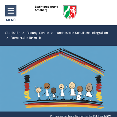
Direkt zum Inhalt
MENÜ
NAVIGATION AKTIVIEREN/DEAKTIVIEREN: HAUPTMENÜ
Startseite
Bildung, Schule
Landesstelle Schulische Integration
S
Demokratie für mich
i
e
b
e
f
i
n
d
e
n
s
i
©
Landeszentrale für politische Bildung NRW