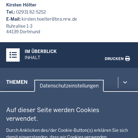
Kirsten Hölter
Tel.:
02931 82-5252
E-Mail:
kirsten.hoelter@bra.nrw.de
Ruhrallee 1-3
44139
Dortmund
Überblick:
IM ÜBERBLICK
Inhalte
INHALT
DRUCKEN
Menü
THEMEN
in
Datenschutzeinstellungen
der
Datenschutzeinstellungen
Umwelt, Gesundheit, Arbeitsschutz
Fußzeile
Bildung, Schule
BEZIRKSREGIERUNG
Auf dieser Seite werden Cookies
Kommunalaufsicht, Planung, Verkehr
verwendet.
Behördenleitung
Energie, Bergbau
Wir über uns
KARRIERE
Kultur, Sport
Durch Anklicken des/der Cookie-Button(s) erklären Sie sich
Regierungsbezirk
Recht, Ordnung
damit einverstanden, dass wir Cookies verwenden.