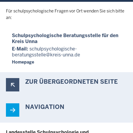
c
h
Für schulpsychologische Fragen vor Ort wenden Sie sich bitte
h
an:
i
e
Schulpsychologische Beratungsstelle für den
r
Kreis Unna
E-Mail:
schulpsychologische-
beratungsstelle@kreis-unna.de
Homepage
ZUR ÜBERGEORDNETEN SEITE
NAVIGATION
Landesstelle Schulpsychologie und