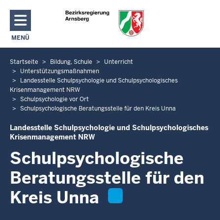
Direkt zum Inhalt
MENÜ
NAVIGATION AKTIVIEREN/DEAKTIVIEREN: HAUPTMENÜ
Startseite
Bildung, Schule
Unterricht
S
Unterstützungsmaßnahmen
i
Landesstelle Schulpsychologie und Schulpsychologisches
e
Krisenmanagement NRW
b
Schulpsychologie vor Ort
Schulpsychologische Beratungsstelle für den Kreis Unna
e
f
Landesstelle Schulpsychologie und Schulpsychologisches
i
Krisenmanagement NRW
n
Schulpsychologische
d
Beratungsstelle für den
e
n
Kreis Unna
s
i