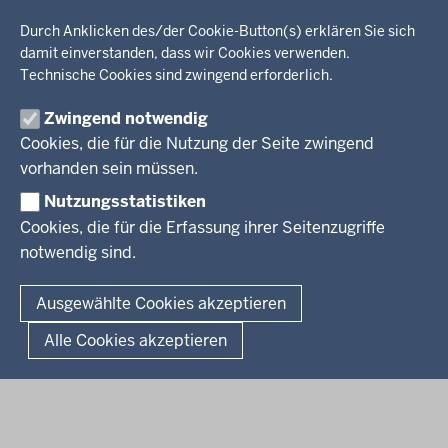
Wir über uns
KARRIERE
Kultur, Sport
Durch Anklicken des/der Cookie-Button(s) erklären Sie sich
Regierungsbezirk
Recht, Ordnung
damit einverstanden, dass wir Cookies verwenden.
Stellenausschreibungen
Integration, Migration
Technische Cookies sind zwingend erforderlich.
Aktuelle Ausbildungsstellen und Praktika
PRESSE
Förderportal, Wirtschaft
Zwingend notwendig
Pressestelle
Cookies, die für die Nutzung der Seite zwingend
Social Media
BEKANNTMACHUNGEN
vorhanden sein müssen.
Nutzungsstatistiken
Amtsblatt
Cookies, die für die Erfassung ihrer Seitenzugriffe
notwendig sind.
© 2026 Bezirksregierung Arnsberg
Fußzeile
Impressum
Datenschutz
Barrierefreiheit
Kontakt
Ausgewählte Cookies akzeptieren
Kurzlink zu dieser Seite
Alle Cookies akzeptieren