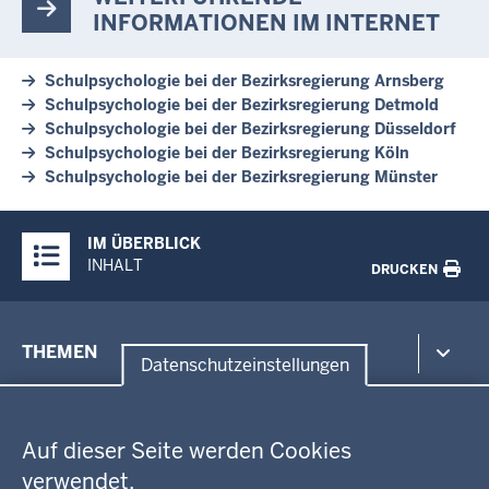
INFORMATIONEN IM INTERNET
Schulpsychologie bei der Bezirksregierung Arnsberg
Schulpsychologie bei der Bezirksregierung Detmold
Schulpsychologie bei der Bezirksregierung Düsseldorf
Schulpsychologie bei der Bezirksregierung Köln
Schulpsychologie bei der Bezirksregierung Münster
Überblick:
IM ÜBERBLICK
Inhalte
INHALT
DRUCKEN
Menü
THEMEN
in
Datenschutzeinstellungen
der
Datenschutzeinstellungen
Umwelt, Gesundheit, Arbeitsschutz
Fußzeile
Bildung, Schule
BEZIRKSREGIERUNG
Auf dieser Seite werden Cookies
Kommunalaufsicht, Planung, Verkehr
verwendet.
Behördenleitung
Energie, Bergbau