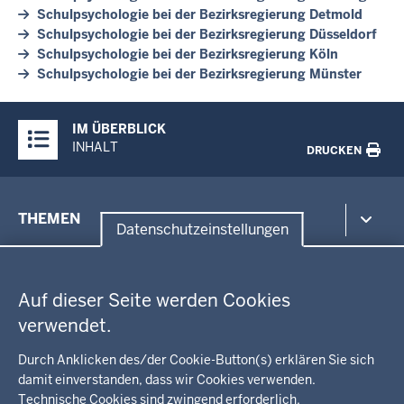
Schulpsychologie bei der Bezirksregierung Detmold
Schulpsychologie bei der Bezirksregierung Düsseldorf
Schulpsychologie bei der Bezirksregierung Köln
Schulpsychologie bei der Bezirksregierung Münster
Überblick:
IM ÜBERBLICK
Inhalte
INHALT
DRUCKEN
Menü
THEMEN
in
Datenschutzeinstellungen
der
Datenschutzeinstellungen
Umwelt, Gesundheit, Arbeitsschutz
Fußzeile
Bildung, Schule
BEZIRKSREGIERUNG
Auf dieser Seite werden Cookies
Kommunalaufsicht, Planung, Verkehr
verwendet.
Behördenleitung
Energie, Bergbau
Wir über uns
KARRIERE
Kultur, Sport
Durch Anklicken des/der Cookie-Button(s) erklären Sie sich
Regierungsbezirk
Recht, Ordnung
damit einverstanden, dass wir Cookies verwenden.
Stellenausschreibungen
Integration, Migration
Technische Cookies sind zwingend erforderlich.