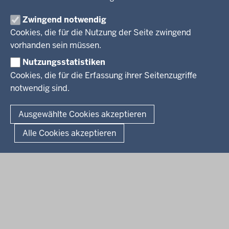
Aktuelle Ausbildungsstellen und Praktika
PRESSE
Förderportal, Wirtschaft
Zwingend notwendig
Pressestelle
Cookies, die für die Nutzung der Seite zwingend
Social Media
BEKANNTMACHUNGEN
vorhanden sein müssen.
Nutzungsstatistiken
Amtsblatt
Cookies, die für die Erfassung ihrer Seitenzugriffe
notwendig sind.
© 2026 Bezirksregierung Arnsberg
Fußzeile
Impressum
Datenschutz
Barrierefreiheit
Kontakt
Ausgewählte Cookies akzeptieren
Kurzlink zu dieser Seite
Alle Cookies akzeptieren