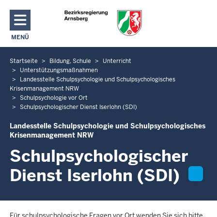
Direkt zum Inhalt
MENÜ
NAVIGATION AKTIVIEREN/DEAKTIVIEREN: HAUPTMENÜ
Startseite
Bildung, Schule
Unterricht
S
Unterstützungsmaßnahmen
i
Landesstelle Schulpsychologie und Schulpsychologisches
e
Krisenmanagement NRW
b
Schulpsychologie vor Ort
Schulpsychologischer Dienst Iserlohn (SDI)
e
f
Landesstelle Schulpsychologie und Schulpsychologisches
i
Krisenmanagement NRW
n
Schulpsychologischer
d
Dienst Iserlohn (SDI)
e
n
s
i
Für schulpsychologische Fragen vor Ort wenden Sie sich bitte