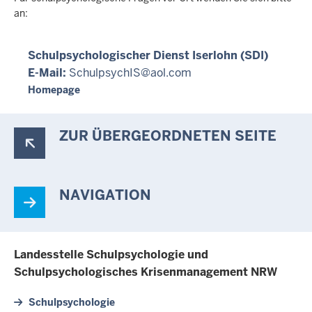
c
an:
h
h
Schulpsychologischer Dienst Iserlohn (SDI)
i
E-Mail:
SchulpsychIS@aol.com
e
Homepage
r
ZUR ÜBERGEORDNETEN SEITE
NAVIGATION
Landesstelle Schulpsychologie und
Schulpsychologisches Krisenmanagement NRW
Schulpsychologie