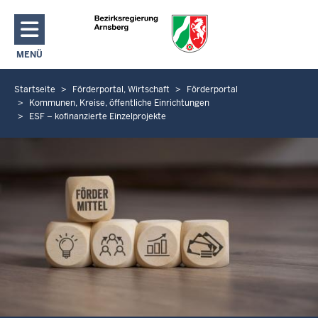
Direkt zum Inhalt
MENÜ
NAVIGATION AKTIVIEREN/DEAKTIVIEREN: HAUPTMENÜ
Startseite
Förderportal, Wirtschaft
Förderportal
S
Kommunen, Kreise, öffentliche Einrichtungen
i
ESF – kofinanzierte Einzelprojekte
e
b
e
f
i
n
d
e
n
s
i