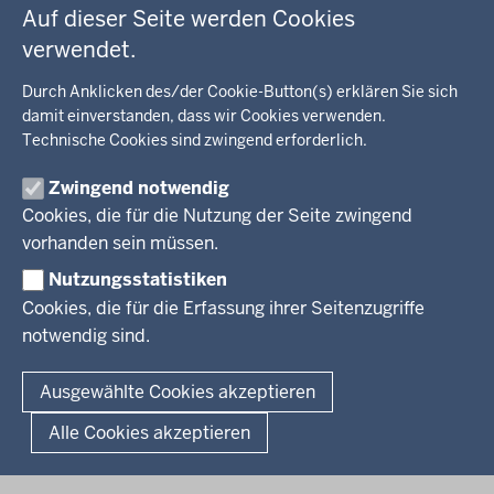
Auf dieser Seite werden Cookies
Kommunalaufsicht, Planung, Verkehr
verwendet.
Behördenleitung
Energie, Bergbau
Wir über uns
KARRIERE
Kultur, Sport
Durch Anklicken des/der Cookie-Button(s) erklären Sie sich
Regierungsbezirk
Recht, Ordnung
damit einverstanden, dass wir Cookies verwenden.
Stellenausschreibungen
Integration, Migration
Technische Cookies sind zwingend erforderlich.
Aktuelle Ausbildungsstellen und Praktika
PRESSE
Förderportal, Wirtschaft
Zwingend notwendig
Pressestelle
Cookies, die für die Nutzung der Seite zwingend
Social Media
BEKANNTMACHUNGEN
vorhanden sein müssen.
Nutzungsstatistiken
Amtsblatt
Cookies, die für die Erfassung ihrer Seitenzugriffe
notwendig sind.
© 2026 Bezirksregierung Arnsberg
Fußzeile
Impressum
Datenschutz
Barrierefreiheit
Kontakt
Ausgewählte Cookies akzeptieren
Kurzlink zu dieser Seite
Alle Cookies akzeptieren