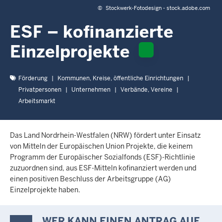
c
©
Stockwerk-Fotodesign - stock.adobe.com
h
ESF – kofinanzierte
h
i
Einzelprojekte
e
r
Förderung
Kommunen, Kreise, öffentliche Einrichtungen
Privatpersonen
Unternehmen
Verbände, Vereine
Arbeitsmarkt
Das Land Nordrhein-Westfalen (NRW) fördert unter Einsatz
von Mitteln der Europäischen Union Projekte, die keinem
Programm der
Europäischer Sozialfonds (ESF)
-Richtlinie
zuzuordnen sind, aus ESF-Mitteln kofinanziert werden und
einen positiven Beschluss der Arbeitsgruppe (AG)
Einzelprojekte haben.
WER KANN EINEN ANTRAG AUF