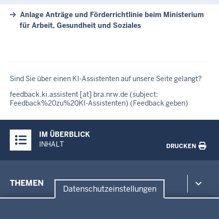
Anlage Anträge und Förderrichtlinie beim Ministerium
für Arbeit, Gesundheit und Soziales
Sind Sie über einen KI-Assistenten auf unsere Seite gelangt?
feedback
.
ki
.
assistent
[at]
bra
.
nrw
.
de
(subject:
Feedback%20zu%20KI-Assistenten)
(Feedback geben)
Überblick:
IM ÜBERBLICK
Inhalte
INHALT
DRUCKEN
Menü
THEMEN
in
Datenschutzeinstellungen
der
Datenschutzeinstellungen
Umwelt, Gesundheit, Arbeitsschutz
Fußzeile
Bildung, Schule
BEZIRKSREGIERUNG