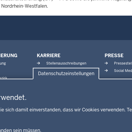
s Nordrhein-Westfalen.
IERUNG
KARRIERE
PRESSE
tung
Stellenausschreibungen
Pressestel
Aktuelle Ausbildungsstellen
Social Med
Datenschutzeinstellungen
und Praktika
zirk
rwendet.
ie sich damit einverstanden, dass wir Cookies verwenden. Te
handen sein müssen.