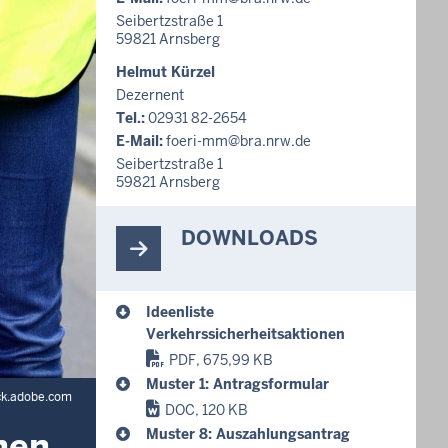
Seibertzstraße 1
59821
Arnsberg
Helmut Kürzel
Dezernent
Tel.:
02931 82-2654
E-Mail:
foeri-mm@bra.nrw.de
Seibertzstraße 1
59821
Arnsberg
DOWNLOADS
Ideenliste
Verkehrssicherheitsaktionen
PDF, 675,99 KB
Muster 1: Antragsformular
ck.adobe.com
DOC, 120 KB
nen
Muster 8: Auszahlungsantrag