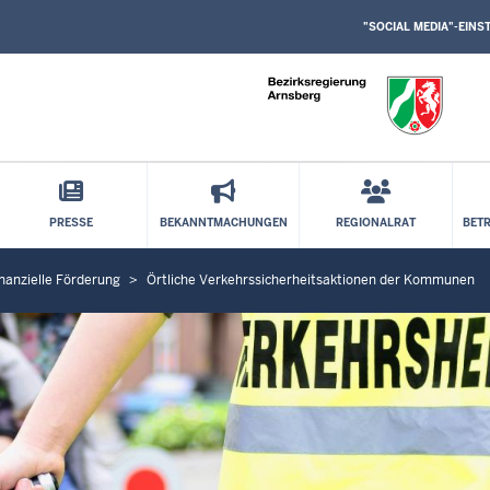
SOCIAL
Direkt zum Inhalt
MEDIA
"SOCIAL MEDIA"-EIN
EINSTELLUNGEN
BLOCK
PRESSE
BEKANNTMACHUNGEN
REGIONALRAT
BET
nanzielle Förderung
Örtliche Verkehrssicherheitsaktionen der Kommunen