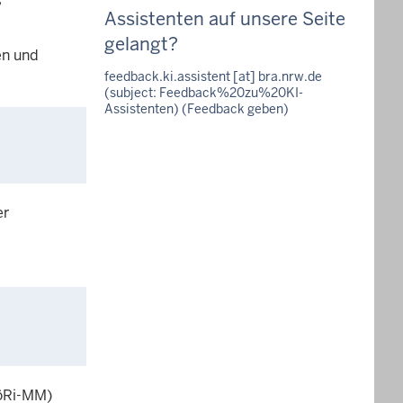
Assistenten auf unsere Seite
gelangt?
en und
feedback
.
ki
.
assistent
[at]
bra
.
nrw
.
de
(subject: Feedback%20zu%20KI-
Assistenten)
(Feedback geben)
er
FöRi-MM)