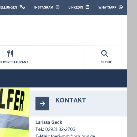
SOCIAL
MEDIA
STELLUNGEN
INSTAGRAM
LINKEDIN
WHATSAPP
RIEBSRESTAURANT
SUCHE
KONTAKT
Larissa Geck
Tel.:
02931 82-2703
E-Mail:
foeri-mm@bra.nrw.de