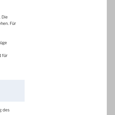
 Die
ehen. Für
lüge
t
für
g des