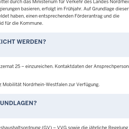
ttel durch das Ministerium für Verkehr des Landes Nordrhei
ierungen basieren, erfolgt im Frühjahr. Auf Grundlage dieser
ldet haben, einen entsprechenden Förderantrag und die
eid für die Kommune.
EICHT WERDEN?
Dezernat 25 – einzureichen. Kontaktdaten der Ansprechperson
z Mobilität Nordrhein-Westfalen zur Verfügung.
GRUNDLAGEN?
eshaushaltsordnung (GV) – VVG sowie die jährliche Regelung