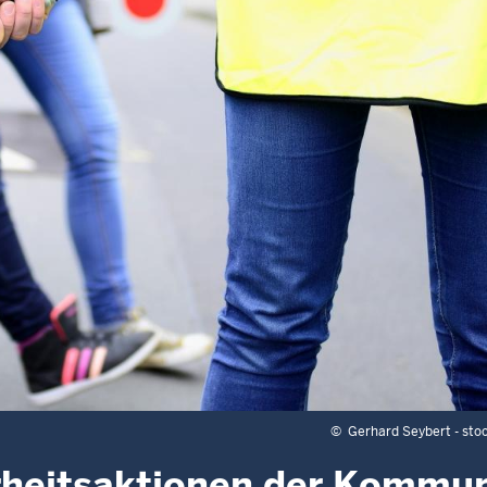
©
Gerhard Seybert - sto
erheitsaktionen der Kommu