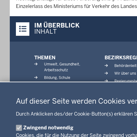
Einzelerlass des Ministeriums für Verkehr des Lande
Überblick:
IM ÜBERBLICK
Inhalte
INHALT
Menü
THEMEN
BEZIRKSREG
in
Umwelt, Gesundheit,
Behördenlei
der
Arbeitsschutz
Wir über uns
Fußzeile
Bildung, Schule
Regierungsbe
Kommunalaufsicht, Planung,
Datenschutzeinstellungen
Verkehr
Energie, Bergbau
Auf dieser Seite werden Cookies ve
Kultur, Sport
Recht, Ordnung
Durch Anklicken des/der Cookie-Button(s) erklären S
Integration, Migration
Zwingend notwendig
Förderportal, Wirtschaft
Cookies, die für die Nutzung der Seite zwingend vor