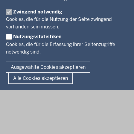
Aktuelle Ausbildungsstellen und Praktika
PRESSE
Förderportal, Wirtschaft
Zwingend notwendig
Pressestelle
Cookies, die für die Nutzung der Seite zwingend
Social Media
BEKANNTMACHUNGEN
vorhanden sein müssen.
Nutzungsstatistiken
Amtsblatt
Cookies, die für die Erfassung ihrer Seitenzugriffe
notwendig sind.
© 2026 Bezirksregierung Arnsberg
Fußzeile
Impressum
Datenschutz
Barrierefreiheit
Kontakt
Ausgewählte Cookies akzeptieren
Kurzlink zu dieser Seite
Alle Cookies akzeptieren