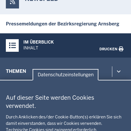
Pressemeldungen der Bezirksregierung Arnsberg
Überblick:
IM ÜBERBLICK
Inhalte
INHALT
DRUCKEN
Menü
THEMEN
in
Datenschutzeinstellungen
der
Datenschutzeinstellungen
Umwelt, Gesundheit, Arbeitsschutz
Fußzeile
Bildung, Schule
BEZIRKSREGIERUNG
Auf dieser Seite werden Cookies
Kommunalaufsicht, Planung, Verkehr
verwendet.
Behördenleitung
Energie, Bergbau
Wir über uns
KARRIERE
Kultur, Sport
Durch Anklicken des/der Cookie-Button(s) erklären Sie sich
Regierungsbezirk
Recht, Ordnung
damit einverstanden, dass wir Cookies verwenden.
Stellenausschreibungen
Integration, Migration
Technische Cookies sind zwingend erforderlich.