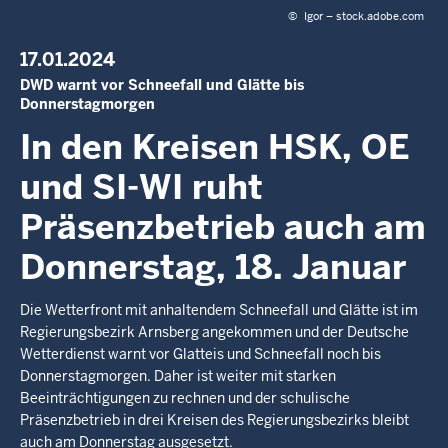
c
©
Igor – stock.adobe.com
h
h
17.01.2024
i
DWD warnt vor Schneefall und Glätte bis
Donnerstagmorgen
e
r
In den Kreisen HSK, OE
und SI-WI ruht
Präsenzbetrieb auch am
Donnerstag, 18. Januar
Die Wetterfront mit anhaltendem Schneefall und Glätte ist im
Regierungsbezirk Arnsberg angekommen und der Deutsche
Wetterdienst warnt vor Glatteis und Schneefall noch bis
Donnerstagmorgen. Daher ist weiter mit starken
Beeinträchtigungen zu rechnen und der schulische
Präsenzbetrieb in drei Kreisen des Regierungsbezirks bleibt
auch am Donnerstag ausgesetzt.