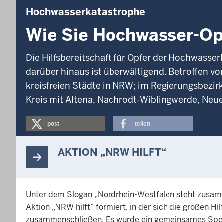
Hochwasserkatastrophe
Wie Sie Hochwasser-Op
Die Hilfsbereitschaft für Opfer der Hochwasse
darüber hinaus ist überwältigend. Betroffen v
kreisfreien Städte in NRW; im Regierungsbezir
Kreis mit Altena, Nachrodt-Wiblingwerde, Neu
post
teilen
AKTION „NRW HILFT“
Unter dem Slogan „Nordrhein-Westfalen steht zusamme
Aktion „NRW hilft“ formiert, in der sich die großen 
zusammenschließen. Es wurde ein gemeinsames Spen