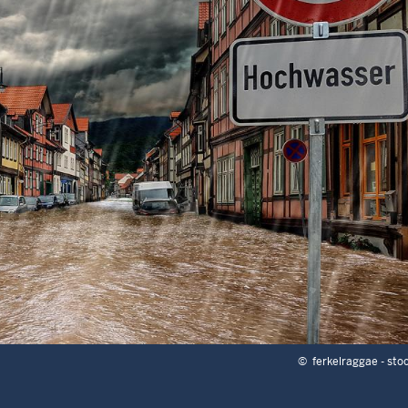
©
ferkelraggae - st