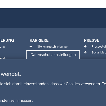
IERUNG
KARRIERE
PRESSE
tung
Stellenausschreibungen
Pressestel
Aktuelle Ausbildungsstellen
Social Med
Datenschutzeinstellungen
und Praktika
zirk
rwendet.
ie sich damit einverstanden, dass wir Cookies verwenden. Te
handen sein müssen.