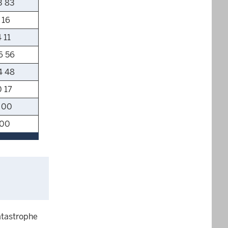
3 83
 16
 11
6 56
4 48
 17
 00
 00
atastrophe