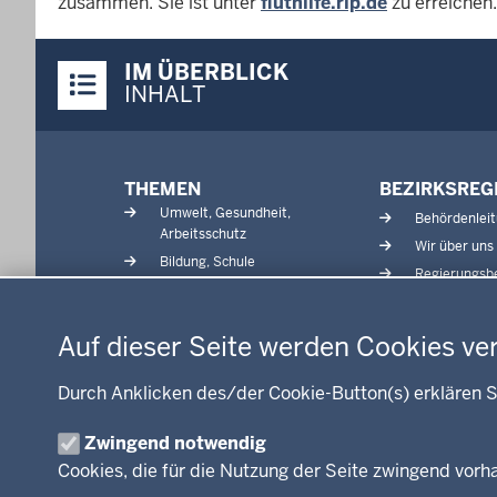
zusammen. Sie ist unter
fluthilfe.rlp.de
zu erreichen.
Überblick:
IM ÜBERBLICK
Inhalte
INHALT
Menü
THEMEN
BEZIRKSREG
in
Umwelt, Gesundheit,
Behördenlei
der
Arbeitsschutz
Wir über uns
Fußzeile
Bildung, Schule
Regierungsbe
Kommunalaufsicht, Planung,
Datenschutzeinstellungen
Verkehr
Energie, Bergbau
Auf dieser Seite werden Cookies ve
Kultur, Sport
Recht, Ordnung
Durch Anklicken des/der Cookie-Button(s) erklären S
Integration, Migration
Zwingend notwendig
Förderportal, Wirtschaft
Cookies, die für die Nutzung der Seite zwingend vor