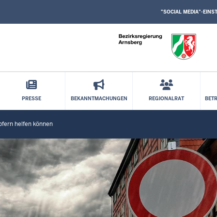
SOCIAL
Direkt zum Inhalt
MEDIA
"SOCIAL MEDIA"-EIN
EINSTELLUNGEN
BLOCK
PRESSE
BEKANNTMACHUNGEN
REGIONALRAT
BET
fern helfen können