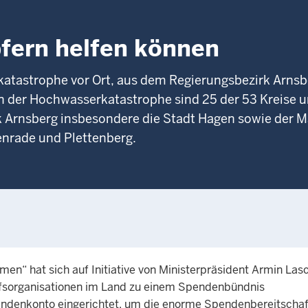
fern helfen können
rkatastrophe vor Ort, aus dem Regierungsbezirk Arns
on der Hochwasserkatastrophe sind 25 der 53 Kreise 
k Arnsberg insbesondere die Stadt Hagen sowie der 
enrade und Plettenberg.
n“ hat sich auf Initiative von Ministerpräsident Armin Lasc
Hilfsorganisationen im Land zu einem Spendenbündnis
denkonto eingerichtet, um die enorme Spendenbereitschaft