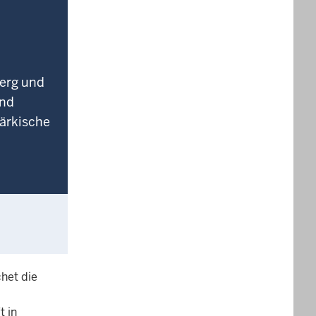
berg und
und
Märkische
het die
 in