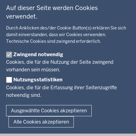
Bildung, Schule
BEZIRKSREGIERUNG
Auf dieser Seite werden Cookies
Kommunalaufsicht, Planung, Verkehr
verwendet.
Behördenleitung
Energie, Bergbau
Wir über uns
KARRIERE
Kultur, Sport
Durch Anklicken des/der Cookie-Button(s) erklären Sie sich
Regierungsbezirk
Recht, Ordnung
damit einverstanden, dass wir Cookies verwenden.
Stellenausschreibungen
Integration, Migration
Technische Cookies sind zwingend erforderlich.
Aktuelle Ausbildungsstellen und Praktika
PRESSE
Förderportal, Wirtschaft
Zwingend notwendig
Pressestelle
Cookies, die für die Nutzung der Seite zwingend
Social Media
BEKANNTMACHUNGEN
vorhanden sein müssen.
Nutzungsstatistiken
Amtsblatt
Cookies, die für die Erfassung ihrer Seitenzugriffe
notwendig sind.
© 2026 Bezirksregierung Arnsberg
Fußzeile
Impressum
Datenschutz
Barrierefreiheit
Kontakt
Ausgewählte Cookies akzeptieren
Kurzlink zu dieser Seite
Alle Cookies akzeptieren