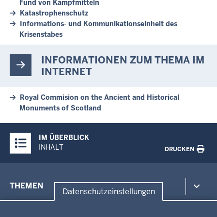
Fund von Kampfmitteln
Katastrophenschutz
Informations- und Kommunikationseinheit des
Krisenstabes
INFORMATIONEN ZUM THEMA IM
INTERNET
Royal Commision on the Ancient and Historical
Monuments of Scotland
Überblick:
IM ÜBERBLICK
Inhalte
INHALT
DRUCKEN
Menü
THEMEN
in
Datenschutzeinstellungen
der
Datenschutzeinstellungen
Umwelt, Gesundheit, Arbeitsschutz
Fußzeile