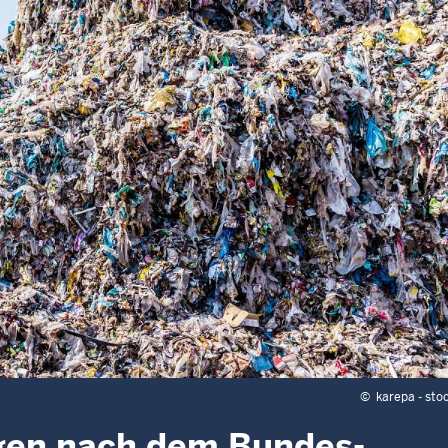
©
karepa - sto
gen nach dem Bundes-