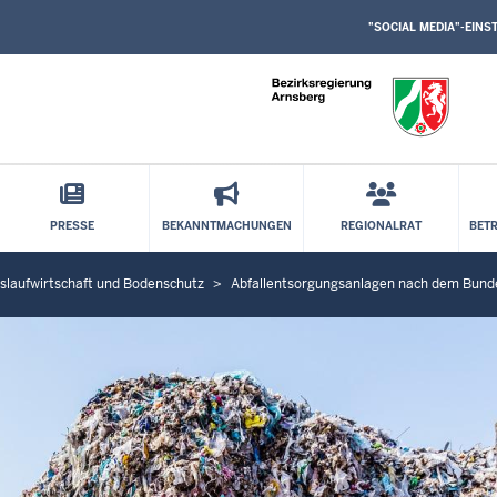
SOCIAL
Direkt zum Inhalt
MEDIA
"SOCIAL MEDIA"-EIN
EINSTELLUNGEN
BLOCK
PRESSE
BEKANNTMACHUNGEN
REGIONALRAT
BET
islaufwirtschaft und Bodenschutz
Abfallentsorgungsanlagen nach dem Bund