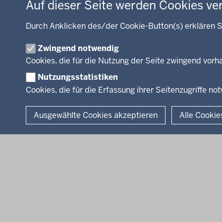
Auf dieser Seite werden Cookies ve
Kultur, Sport
Recht, Ordnung
Durch Anklicken des/der Cookie-Button(s) erklären S
Integration, Migration
Zwingend notwendig
Förderportal, Wirtschaft
Cookies, die für die Nutzung der Seite zwingend vor
Nutzungsstatistiken
Cookies, die für die Erfassung ihrer Seitenzugriffe no
© 2026 Bezirksregierung Arnsberg
Ausgewählte Cookies akzeptieren
Alle Cookie