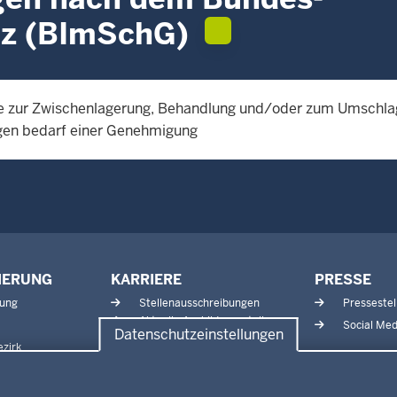
tz (BImSchG)
lage zur Zwischenlagerung, Behandlung und/oder zum Umschla
agen bedarf einer Genehmigung
IERUNG
KARRIERE
PRESSE
tung
Stellenausschreibungen
Pressestel
Aktuelle Ausbildungsstellen
Social Med
Datenschutzeinstellungen
und Praktika
zirk