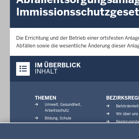
Immissionsschutzgese
Die Errichtung und der Betrieb einer ortsfesten An
Abfällen sowie die wesentliche Änderung dieser Anl
Überblick:
IM ÜBERBLICK
Inhalte
INHALT
Menü
THEMEN
BEZIRKSREG
in
Umwelt, Gesundheit,
Behördenlei
der
Arbeitsschutz
Wir über uns
Fußzeile
Bildung, Schule
Regierungsbe
Kommunalaufsicht, Planung,
Datenschutzeinstellungen
Verkehr
Energie, Bergbau