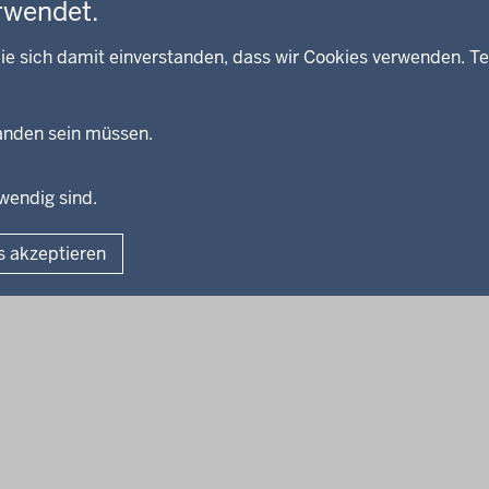
rwendet.
ie sich damit einverstanden, dass wir Cookies verwenden. Te
handen sein müssen.
twendig sind.
Fußzeile
Impressum
Dat
s akzeptieren