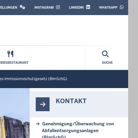
SOCIAL
MEDIA
STELLUNGEN
INSTAGRAM
LINKEDIN
WHATSAPP
RIEBSRESTAURANT
SUCHE
es-Immissionsschutzgesetz (BImSchG)
KONTAKT
Genehmigung/Überwachung von
Abfallentsorgungsanlagen
(BImSchG)