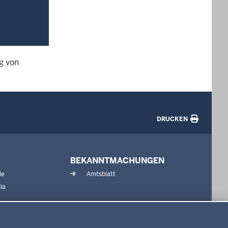
g von
DRUCKEN
BEKANNTMACHUNGEN
le
Amtsblatt
ia