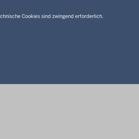
chnische Cookies sind zwingend erforderlich.
enschutz
Barrierefreiheit
Kontakt
Kurzlink zu dieser Seite