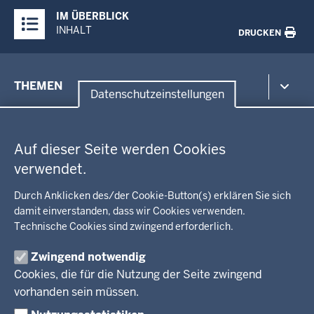
Überblick:
IM ÜBERBLICK
Inhalte
INHALT
DRUCKEN
Menü
THEMEN
in
Datenschutzeinstellungen
der
Datenschutzeinstellungen
Umwelt, Gesundheit, Arbeitsschutz
Fußzeile
Bildung, Schule
BEZIRKSREGIERUNG
Auf dieser Seite werden Cookies
Kommunalaufsicht, Planung, Verkehr
verwendet.
Behördenleitung
Energie, Bergbau
Wir über uns
KARRIERE
Kultur, Sport
Durch Anklicken des/der Cookie-Button(s) erklären Sie sich
Regierungsbezirk
Recht, Ordnung
damit einverstanden, dass wir Cookies verwenden.
Stellenausschreibungen
Integration, Migration
Technische Cookies sind zwingend erforderlich.
Aktuelle Ausbildungsstellen und Praktika
PRESSE
Förderportal, Wirtschaft
Zwingend notwendig
Pressestelle
Cookies, die für die Nutzung der Seite zwingend
Social Media
BEKANNTMACHUNGEN
vorhanden sein müssen.