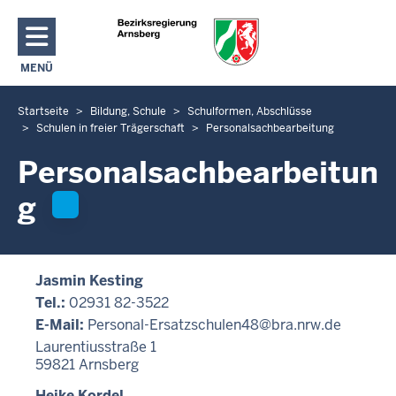
Direkt zum Inhalt
MENÜ
NAVIGATION AKTIVIEREN/DEAKTIVIEREN: HAUPTMENÜ
Startseite
Bildung, Schule
Schulformen, Abschlüsse
S
Schulen in freier Trägerschaft
Personalsachbearbeitung
i
e
Personalsachbearbeitun
b
g
e
f
i
n
Jasmin Kesting
d
Tel.:
02931 82-3522
e
E-Mail:
Personal-Ersatzschulen48@bra.nrw.de
n
Laurentiusstraße 1
s
59821
Arnsberg
i
Heike Kordel