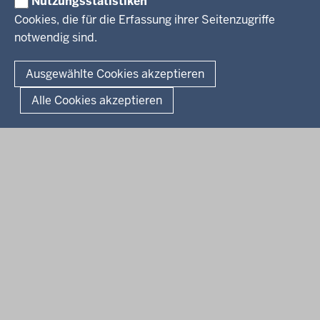
Nutzungsstatistiken
Amtsblatt
Cookies, die für die Erfassung ihrer Seitenzugriffe
notwendig sind.
© 2026 Bezirksregierung Arnsberg
Fußzeile
Impressum
Datenschutz
Barrierefreiheit
Kontakt
Ausgewählte Cookies akzeptieren
Kurzlink zu dieser Seite
Alle Cookies akzeptieren