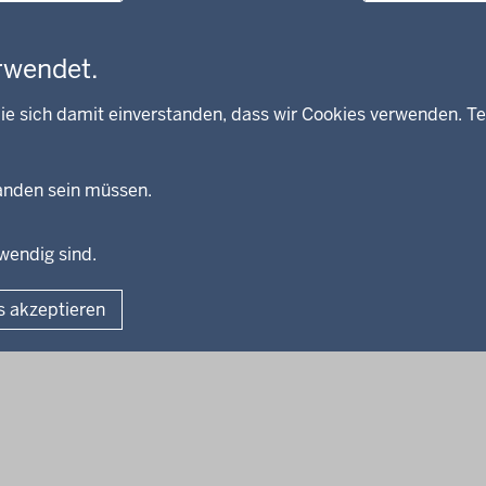
rwendet.
ie sich damit einverstanden, dass wir Cookies verwenden. Te
handen sein müssen.
twendig sind.
Fußzeile
Impressum
Dat
s akzeptieren