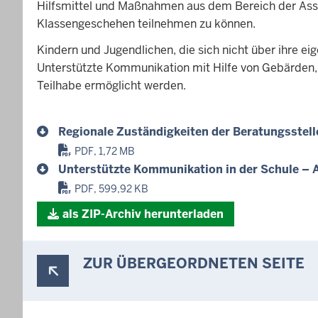
Hilfsmittel und Maßnahmen aus dem Bereich der Assi
d
Klassengeschehen teilnehmen zu können.
e
n
Kindern und Jugendlichen, die sich nicht über ihre 
s
Unterstützte Kommunikation mit Hilfe von Gebärden,
i
Teilhabe ermöglicht werden.
c
h
Regionale Zuständigkeiten der Beratungsstel
h
i
PDF, 1,72 MB
e
Unterstützte Kommunikation in der Schule –
r
PDF, 599,92 KB
als ZIP-Archiv herunterladen
ZUR ÜBERGEORDNETEN SEITE