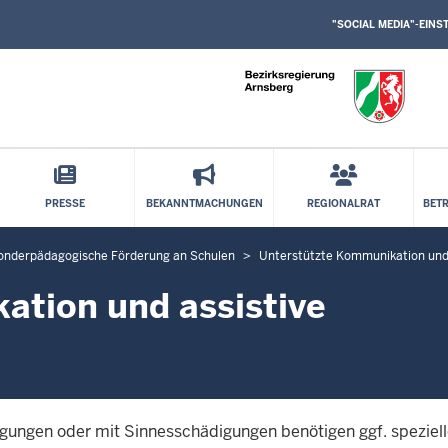
SOCIAL
Direkt zum Inhalt
MEDIA
"SOCIAL MEDIA"-EIN
EINSTELLUNGEN
BLOCK
PRESSE
BEKANNTMACHUNGEN
REGIONALRAT
BET
onderpädagogische Förderung an Schulen
Unterstützte Kommunikation und 
ation und assistive
gungen oder mit Sinnesschädigungen benötigen ggf. speziel