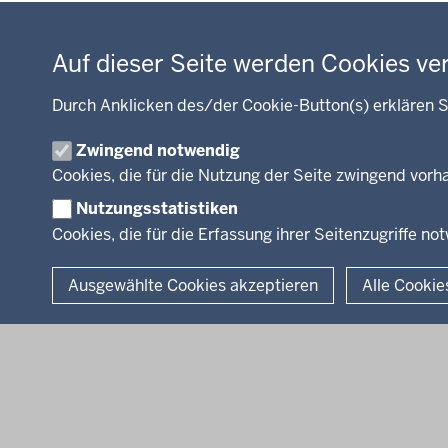
Kommunalaufsicht, Planung,
Datenschutzeinstellungen
Verkehr
Energie, Bergbau
Auf dieser Seite werden Cookies ve
Kultur, Sport
Recht, Ordnung
Durch Anklicken des/der Cookie-Button(s) erklären S
Integration, Migration
Zwingend notwendig
Förderportal, Wirtschaft
Cookies, die für die Nutzung der Seite zwingend vor
Nutzungsstatistiken
Cookies, die für die Erfassung ihrer Seitenzugriffe no
© 2026 Bezirksregierung Arnsberg
Ausgewählte Cookies akzeptieren
Alle Cookie