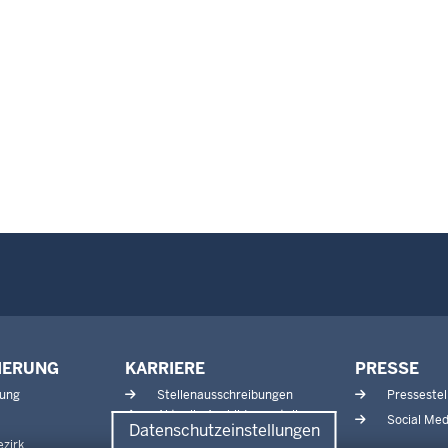
IERUNG
KARRIERE
PRESSE
tung
Stellenausschreibungen
Pressestel
Aktuelle Ausbildungsstellen
Social Med
Datenschutzeinstellungen
und Praktika
zirk