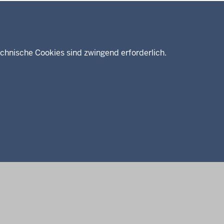
chnische Cookies sind zwingend erforderlich.
enschutz
Barrierefreiheit
Kontakt
Kurzlink zu dieser Seite