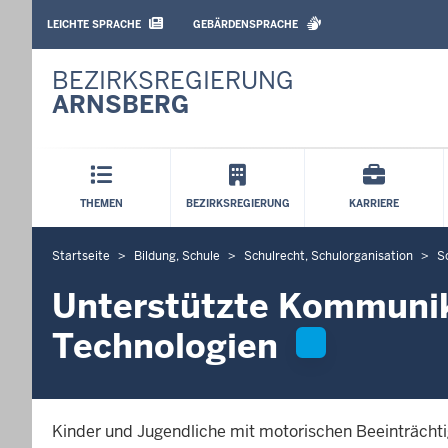
BARRIEREARME
SPRACHEN
LEICHTE SPRACHE
GEBÄRDENSPRACHE
BEZIRKSREGIERUNG
ARNSBERG
Hauptmenü
THEMEN
BEZIRKSREGIERUNG
KARRIERE
Startseite
Bildung, Schule
Schulrecht, Schulorganisation
S
S
i
Unterstützte Kommunik
e
b
Technologien
e
f
i
Kinder und Jugendliche mit motorischen Beeinträchti
n