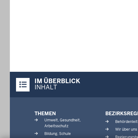
Überblick:
IM ÜBERBLICK
Inhalte
INHALT
Menü
THEMEN
BEZIRKSREG
in
Umwelt, Gesundheit,
Behördenlei
der
Arbeitsschutz
Wir über uns
Fußzeile
Bildung, Schule
Regierungsbe