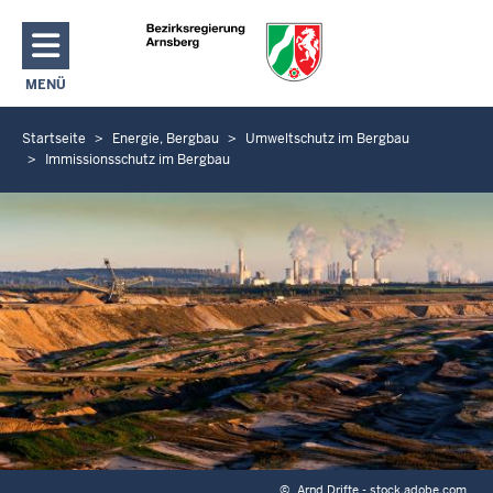
Direkt zum Inhalt
MENÜ
NAVIGATION AKTIVIEREN/DEAKTIVIEREN: HAUPTMENÜ
Startseite
Energie, Bergbau
Umweltschutz im Bergbau
S
Immissionsschutz im Bergbau
i
e
b
e
f
i
n
d
e
n
s
i
©
Arnd Drifte - stock.adobe.com