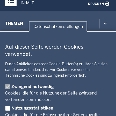
INHALT
DRUCKEN
Menü
THEMEN
in
Datenschutzeinstellungen
der
Datenschutzeinstellungen
Umwelt, Gesundheit, Arbeitsschutz
Fußzeile
Bildung, Schule
BEZIRKSREGIERUNG
Auf dieser Seite werden Cookies
Kommunalaufsicht, Planung, Verkehr
verwendet.
Behördenleitung
Energie, Bergbau
Wir über uns
KARRIERE
Kultur, Sport
Durch Anklicken des/der Cookie-Button(s) erklären Sie sich
Regierungsbezirk
Recht, Ordnung
damit einverstanden, dass wir Cookies verwenden.
Stellenausschreibungen
Integration, Migration
Technische Cookies sind zwingend erforderlich.
Aktuelle Ausbildungsstellen und Praktika
PRESSE
Förderportal, Wirtschaft
Zwingend notwendig
Pressestelle
Cookies, die für die Nutzung der Seite zwingend
Social Media
BEKANNTMACHUNGEN
vorhanden sein müssen.
Nutzungsstatistiken
Amtsblatt
Cookies, die für die Erfassung ihrer Seitenzugriffe