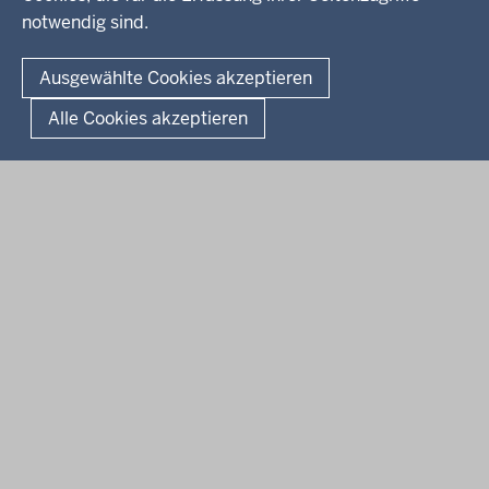
notwendig sind.
© 2026 Bezirksregierung Arnsberg
Fußzeile
Impressum
Datenschutz
Barrierefreiheit
Kontakt
Ausgewählte Cookies akzeptieren
Kurzlink zu dieser Seite
Alle Cookies akzeptieren