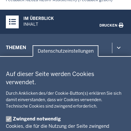
Überblick:
IM ÜBERBLICK
Inhalte
INHALT
DRUCKEN
Menü
THEMEN
in
Datenschutzeinstellungen
der
Datenschutzeinstellungen
Umwelt, Gesundheit, Arbeitsschutz
Fußzeile
Bildung, Schule
BEZIRKSREGIERUNG
Auf dieser Seite werden Cookies
Kommunalaufsicht, Planung, Verkehr
verwendet.
Behördenleitung
Energie, Bergbau
Wir über uns
KARRIERE
Kultur, Sport
Durch Anklicken des/der Cookie-Button(s) erklären Sie sich
Regierungsbezirk
Recht, Ordnung
damit einverstanden, dass wir Cookies verwenden.
Stellenausschreibungen
Integration, Migration
Technische Cookies sind zwingend erforderlich.
Aktuelle Ausbildungsstellen und Praktika
PRESSE
Förderportal, Wirtschaft
Zwingend notwendig
Pressestelle
Cookies, die für die Nutzung der Seite zwingend