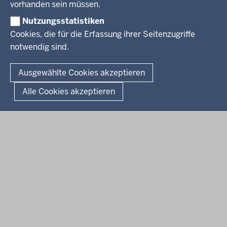
Social Media
BEKANNTMACHUNGEN
vorhanden sein müssen.
Nutzungsstatistiken
Amtsblatt
Cookies, die für die Erfassung ihrer Seitenzugriffe
notwendig sind.
© 2026 Bezirksregierung Arnsberg
Fußzeile
Impressum
Datenschutz
Barrierefreiheit
Kontakt
Ausgewählte Cookies akzeptieren
Kurzlink zu dieser Seite
Alle Cookies akzeptieren