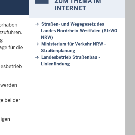
ZUM THEMA IM
INTERNET
Straßen- und Wegegesetz des
Vorhaben
Landes Nordrhein-Westfalen (StrWG
hzuführen.
NRW)
ng
Ministerium für Verkehr NRW -
ge für die
Straßenplanung
Landesbetrieb Straßenbau -
Linienfindung
esbetrieb
r werden
e bei der
digen