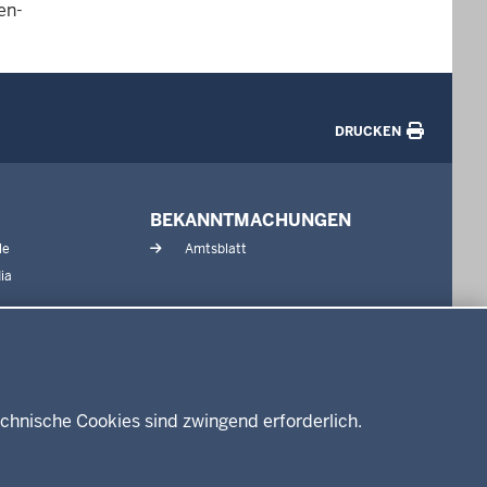
en-
DRUCKEN
BEKANNTMACHUNGEN
le
Amtsblatt
ia
chnische Cookies sind zwingend erforderlich.