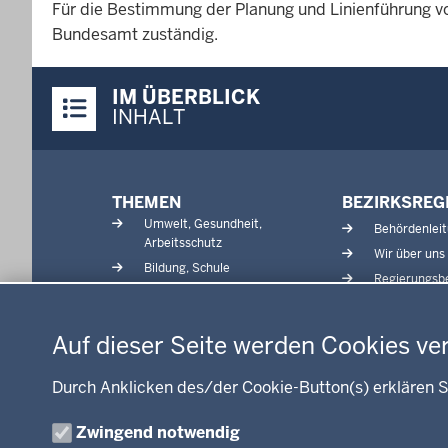
Für die Bestimmung der Planung und Linienführung v
Bundesamt zuständig.
Überblick:
IM ÜBERBLICK
Inhalte
INHALT
Menü
THEMEN
BEZIRKSREG
in
Umwelt, Gesundheit,
Behördenlei
der
Arbeitsschutz
Wir über uns
Fußzeile
Bildung, Schule
Regierungsbe
Kommunalaufsicht, Planung,
Datenschutzeinstellungen
Verkehr
Energie, Bergbau
Auf dieser Seite werden Cookies ve
Kultur, Sport
Recht, Ordnung
Durch Anklicken des/der Cookie-Button(s) erklären S
Integration, Migration
Zwingend notwendig
Förderportal, Wirtschaft