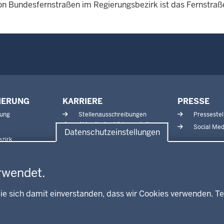
on Bundesfernstraßen im Regierungsbezirk ist das Fernstraß
IERUNG
KARRIERE
PRESSE
tung
Stellenausschreibungen
Pressestel
Aktuelle Ausbildungsstellen
Social Med
Datenschutzeinstellungen
und Praktika
zirk
rwendet.
ie sich damit einverstanden, dass wir Cookies verwenden. Te