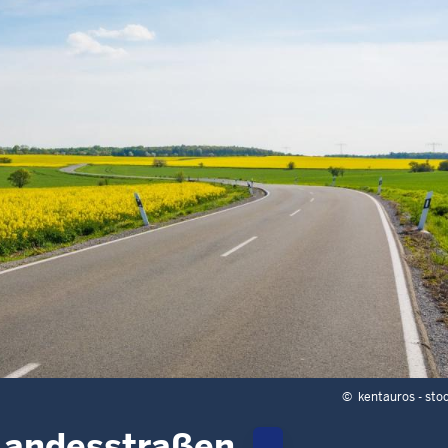
©
kentauros - sto
Landesstraßen