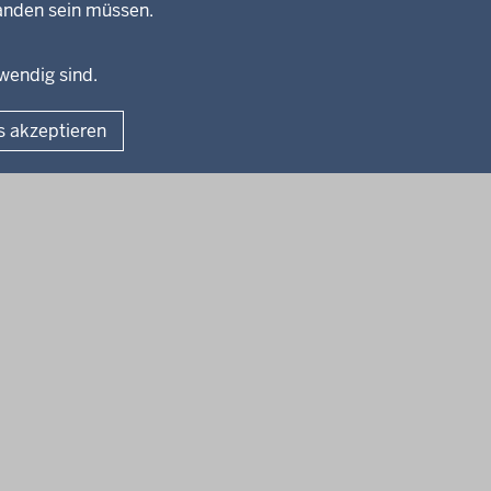
handen sein müssen.
twendig sind.
Fußzeile
Impressum
Dat
s akzeptieren