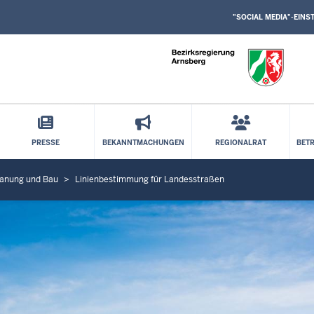
SOCIAL
Direkt zum Inhalt
MEDIA
"SOCIAL MEDIA"-EIN
EINSTELLUNGEN
BLOCK
PRESSE
BEKANNTMACHUNGEN
REGIONALRAT
BET
lanung und Bau
Linienbestimmung für Landesstraßen