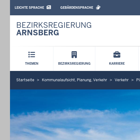
BARRIEREARME
SPRACHEN
LEICHTE SPRACHE
GEBÄRDENSPRACHE
BEZIRKSREGIERUNG
ARNSBERG
Hauptmenü
THEMEN
BEZIRKSREGIERUNG
KARRIERE
Startseite
Kommunalaufsicht, Planung, Verkehr
Verkehr
P
S
i
e
b
e
f
i
n