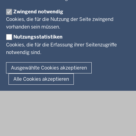
Aktuelle Ausbildungsstellen und Praktika
PRESSE
Förderportal, Wirtschaft
Zwingend notwendig
Pressestelle
Cookies, die für die Nutzung der Seite zwingend
Social Media
BEKANNTMACHUNGEN
vorhanden sein müssen.
Nutzungsstatistiken
Amtsblatt
Cookies, die für die Erfassung ihrer Seitenzugriffe
notwendig sind.
© 2026 Bezirksregierung Arnsberg
Fußzeile
Impressum
Datenschutz
Barrierefreiheit
Kontakt
Ausgewählte Cookies akzeptieren
Kurzlink zu dieser Seite
Alle Cookies akzeptieren