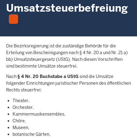
c
Umsatzsteuerbefreiung
h
h
i
e
r
Die Bezirksregierung ist die zuständige Behörde für die
Erteilung von Bescheinigungen nach § 4 Nr. 20 a und Nr. 21 a)
bb) Umsatzsteuergesetz (UStG). Nach diesen Vorschriften
sind bestimmte Umsätze steuerfrei.
Nach
§ 4 Nr. 20 Buchstabe a UStG
sind die Umsätze
folgender Einrichtungen juristischer Personen des öffentlichen
Rechts steuerfrei:
Theater,
Orchester,
Kammermusikensembles,
Chöre,
Museen,
botanische Gärten,