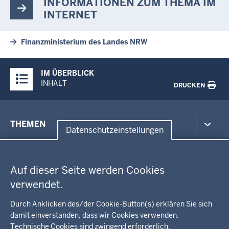
INFORMATIONEN ZUM THEMA IM
INTERNET
Finanzministerium des Landes NRW
Überblick:
IM ÜBERBLICK
Inhalte
INHALT
DRUCKEN
Menü
THEMEN
in
Datenschutzeinstellungen
der
Datenschutzeinstellungen
Umwelt, Gesundheit, Arbeitsschutz
Fußzeile
Bildung, Schule
BEZIRKSREGIERUNG
Auf dieser Seite werden Cookies
Kommunalaufsicht, Planung, Verkehr
verwendet.
Behördenleitung
Energie, Bergbau
Wir über uns
KARRIERE
Kultur, Sport
Durch Anklicken des/der Cookie-Button(s) erklären Sie sich
Regierungsbezirk
Recht, Ordnung
damit einverstanden, dass wir Cookies verwenden.
Stellenausschreibungen
Integration, Migration
Technische Cookies sind zwingend erforderlich.