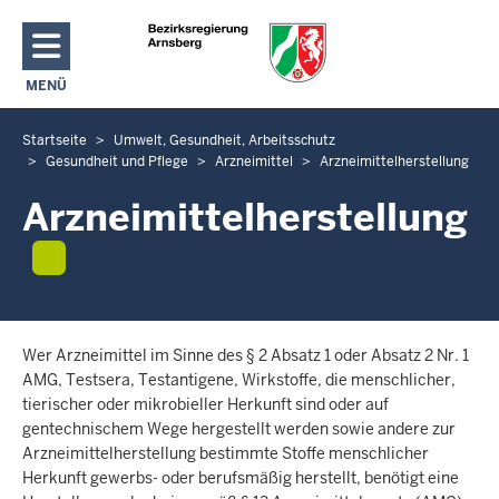
Direkt zum Inhalt
MENÜ
NAVIGATION AKTIVIEREN/DEAKTIVIEREN: HAUPTMENÜ
Startseite
Umwelt, Gesundheit, Arbeitsschutz
S
Gesundheit und Pflege
Arzneimittel
Arzneimittelherstellung
i
e
Arzneimittelherstellung
b
e
f
i
n
Wer Arzneimittel im Sinne des § 2 Absatz 1 oder Absatz 2 Nr. 1
d
AMG, Testsera, Testantigene, Wirkstoffe, die menschlicher,
e
tierischer oder mikrobieller Herkunft sind oder auf
n
gentechnischem Wege hergestellt werden sowie andere zur
s
Arzneimittelherstellung bestimmte Stoffe menschlicher
i
Herkunft gewerbs- oder berufsmäßig herstellt, benötigt eine