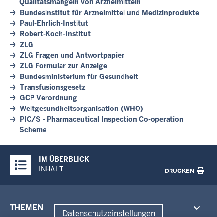
Qualitätsmängeln von Arzneimitteln
Bundesinstitut für Arzneimittel und Medizinprodukte
Paul-Ehrlich-Institut
Robert-Koch-Institut
ZLG
ZLG Fragen und Antwortpapier
ZLG Formular zur Anzeige
Bundesministerium für Gesundheit
Transfusionsgesetz
GCP Verordnung
Weltgesundheitsorganisation (WHO)
PIC/S - Pharmaceutical Inspection Co-operation
Scheme
Überblick:
IM ÜBERBLICK
Inhalte
INHALT
DRUCKEN
Menü
THEMEN
in
Datenschutzeinstellungen