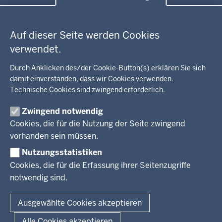
der
Datenschutzeinstellungen
Umwelt, Gesundheit, Arbeitsschutz
Fußzeile
Bildung, Schule
BEZIRKSREGIERUNG
Auf dieser Seite werden Cookies
Kommunalaufsicht, Planung, Verkehr
verwendet.
Behördenleitung
Energie, Bergbau
Wir über uns
KARRIERE
Kultur, Sport
Durch Anklicken des/der Cookie-Button(s) erklären Sie sich
Regierungsbezirk
Recht, Ordnung
damit einverstanden, dass wir Cookies verwenden.
Stellenausschreibungen
Integration, Migration
Technische Cookies sind zwingend erforderlich.
Aktuelle Ausbildungsstellen und Praktika
PRESSE
Förderportal, Wirtschaft
Zwingend notwendig
Pressestelle
Cookies, die für die Nutzung der Seite zwingend
Social Media
BEKANNTMACHUNGEN
vorhanden sein müssen.
Nutzungsstatistiken
Amtsblatt
Cookies, die für die Erfassung ihrer Seitenzugriffe
notwendig sind.
© 2026 Bezirksregierung Arnsberg
Fußzeile
Impressum
Datenschutz
Barrierefreiheit
Kontakt
Ausgewählte Cookies akzeptieren
Kurzlink zu dieser Seite
Alle Cookies akzeptieren