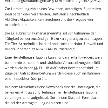
Herstellungserlaubnis gemäß § 13 Arzneimittelgesetz (AMG).
c
h
Zur Herstellung zählen das Gewinnen, Anfertigen, Zubereiten,
h
Bearbeiten oder Verarbeiten, Umfüllen einschließlich
i
Abfüllen, Abpacken, Kennzeichnen und die Freigabe von
Arzneimitteln.
e
r
Die Erlaubnis für Humanarzneimittel ist vor Aufnahme der
Tätigkeit bei der zuständigen Bezirksregierung zu beantragen.
Für Tier-Arzneimittel ist das Landesamt für Natur, Umwelt und
Verbraucherschutz NRW (LANUV) zuständig.
Eine Herstellungserlaubnis kann nur dann erteilt werden, wenn
bestimmte personelle und sächliche Voraussetzungen erfüllt
werden, die in den §§ 13 – 18 AMG näher bezeichnet sind. Im
Zuge der Antragsbearbeitung werden diese auch im Rahmen
einer Inspektion überprüft.
In einem Merkblatt (siehe Download) sind die Unterlagen, die
bei einem Antrag auf Erteilung einer Herstellungserlaubnis
vorzulegen sind, aufgelistet. Dort finden Sie auch Formulare,
die bei der Antragstellung zu nutzen sind.