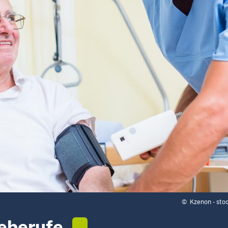
©
Kzenon - sto
eberufe