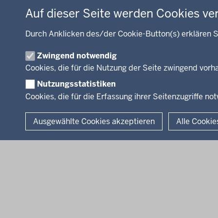
Energie, Bergbau
Auf dieser Seite werden Cookies ve
Kultur, Sport
Recht, Ordnung
Durch Anklicken des/der Cookie-Button(s) erklären S
Integration, Migration
Zwingend notwendig
Förderportal, Wirtschaft
Cookies, die für die Nutzung der Seite zwingend vor
Nutzungsstatistiken
Cookies, die für die Erfassung ihrer Seitenzugriffe no
© 2026 Bezirksregierung Arnsberg
Ausgewählte Cookies akzeptieren
Alle Cookie