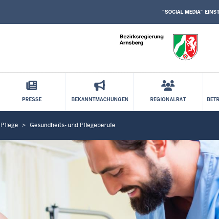
SOCIAL
Direkt zum Inhalt
MEDIA
"SOCIAL MEDIA"-EIN
EINSTELLUNGEN
BLOCK
PRESSE
BEKANNTMACHUNGEN
REGIONALRAT
BET
 Pflege
Gesundheits- und Pflegeberufe