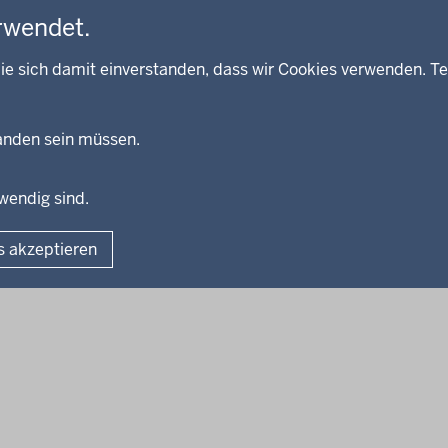
rwendet.
ie sich damit einverstanden, dass wir Cookies verwenden. Te
handen sein müssen.
twendig sind.
Fußzeile
Impressum
Dat
s akzeptieren