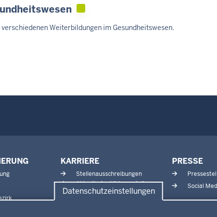
sundheitswesen
en verschiedenen Weiterbildungen im Gesundheitswesen.
IERUNG
KARRIERE
PRESSE
tung
Stellenausschreibungen
Pressestel
Aktuelle Ausbildungsstellen
Social Med
Datenschutzeinstellungen
und Praktika
zirk