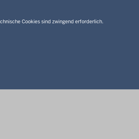
chnische Cookies sind zwingend erforderlich.
enschutz
Barrierefreiheit
Kontakt
Kurzlink zu dieser Seite