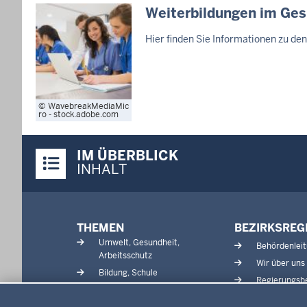
Weiterbildungen im Ge
Hier finden Sie Informationen zu d
WavebreakMediaMic
ro - stock.adobe.com
Überblick:
IM ÜBERBLICK
Inhalte
INHALT
Menü
THEMEN
BEZIRKSREG
in
Umwelt, Gesundheit,
Behördenlei
der
Arbeitsschutz
Wir über uns
Fußzeile
Bildung, Schule
Regierungsbe
Kommunalaufsicht, Planung,
Datenschutzeinstellungen
Verkehr