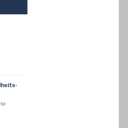
heits-
 für