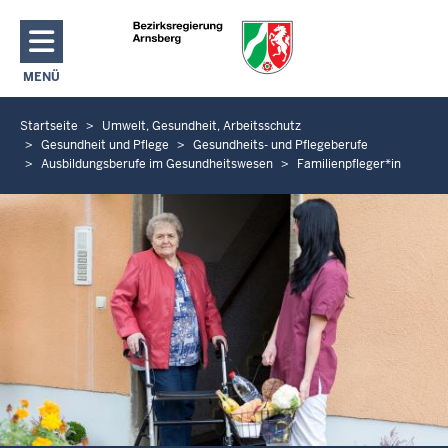
Direkt zum Inhalt
MENÜ
NAVIGATION AKTIVIEREN/DEAKTIVIEREN: HAUPTMENÜ
Startseite
Umwelt, Gesundheit, Arbeitsschutz
S
Gesundheit und Pflege
Gesundheits- und Pflegeberufe
i
Ausbildungsberufe im Gesundheitswesen
Familienpfleger*in
e
b
e
f
i
n
d
e
n
s
i