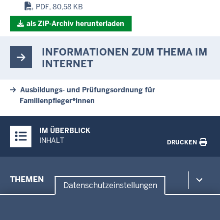
PDF, 80,58 KB
als ZIP-Archiv herunterladen
INFORMATIONEN ZUM THEMA IM
INTERNET
Ausbildungs- und Prüfungsordnung für
Familienpfleger*innen
Überblick:
IM ÜBERBLICK
Inhalte
INHALT
DRUCKEN
Menü
THEMEN
in
Datenschutzeinstellungen
der
Datenschutzeinstellungen
Umwelt, Gesundheit, Arbeitsschutz
Fußzeile
Bildung, Schule
BEZIRKSREGIERUNG