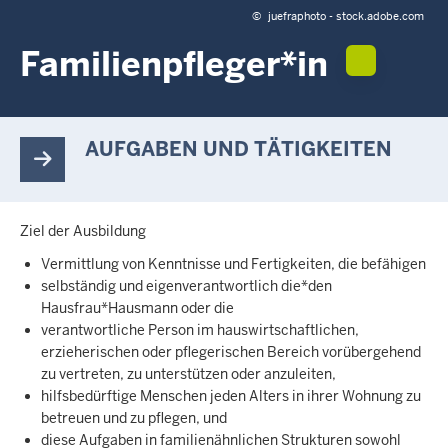
c
©
juefraphoto - stock.adobe.com
h
Familienpfleger*in
h
i
e
r
AUFGABEN UND TÄTIGKEITEN
Ziel der Ausbildung
Vermittlung von Kenntnisse und Fertigkeiten, die befähigen
selbständig und eigenverantwortlich die*den
Hausfrau*Hausmann oder die
verantwortliche Person im hauswirtschaftlichen,
erzieherischen oder pflegerischen Bereich vorübergehend
zu vertreten, zu unterstützen oder anzuleiten,
hilfsbedürftige Menschen jeden Alters in ihrer Wohnung zu
betreuen und zu pflegen, und
diese Aufgaben in familienähnlichen Strukturen sowohl