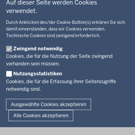
Auf dieser Seite werden Cookies
Kommunalaufsicht, Planung, Verkehr
verwendet.
Behördenleitung
Energie, Bergbau
Wir über uns
KARRIERE
Kultur, Sport
Durch Anklicken des/der Cookie-Button(s) erklären Sie sich
Regierungsbezirk
Recht, Ordnung
damit einverstanden, dass wir Cookies verwenden.
Stellenausschreibungen
Integration, Migration
Technische Cookies sind zwingend erforderlich.
Aktuelle Ausbildungsstellen und Praktika
PRESSE
Förderportal, Wirtschaft
Zwingend notwendig
Pressestelle
Cookies, die für die Nutzung der Seite zwingend
Social Media
BEKANNTMACHUNGEN
vorhanden sein müssen.
Nutzungsstatistiken
Amtsblatt
Cookies, die für die Erfassung ihrer Seitenzugriffe
notwendig sind.
© 2026 Bezirksregierung Arnsberg
Fußzeile
Impressum
Datenschutz
Barrierefreiheit
Kontakt
Ausgewählte Cookies akzeptieren
Kurzlink zu dieser Seite
Alle Cookies akzeptieren