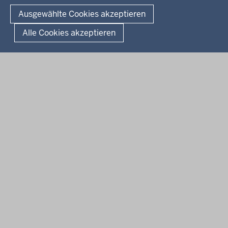
Fußzeile
Impressum
Datenschutz
Barrierefreiheit
Kontakt
Ausgewählte Cookies akzeptieren
Kurzlink zu dieser Seite
Alle Cookies akzeptieren