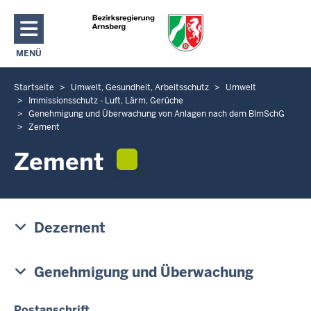
Direkt zum Inhalt
MENÜ
NAVIGATION AKTIVIEREN/DEAKTIVIEREN: HAUPTMENÜ
Startseite
Umwelt, Gesundheit, Arbeitsschutz
Umwelt
S
Immissionsschutz - Luft, Lärm, Gerüche
i
Genehmigung und Überwachung von Anlagen nach dem BImSchG
e
Zement
b
Zement
e
f
i
n
Dezernent
d
e
n
Genehmigung und Überwachung
s
i
Postanschrift