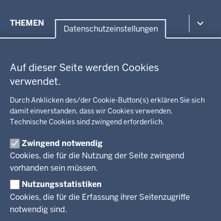
Menü
THEMEN
in
Datenschutzeinstellungen
der
Datenschutzeinstellungen
Umwelt, Gesundheit, Arbeitsschutz
Fußzeile
Bildung, Schule
BEZIRKSREGIERUNG
Auf dieser Seite werden Cookies
Kommunalaufsicht, Planung, Verkehr
verwendet.
Behördenleitung
Energie, Bergbau
Wir über uns
KARRIERE
Kultur, Sport
Durch Anklicken des/der Cookie-Button(s) erklären Sie sich
Regierungsbezirk
Recht, Ordnung
damit einverstanden, dass wir Cookies verwenden.
Stellenausschreibungen
Integration, Migration
Technische Cookies sind zwingend erforderlich.
Aktuelle Ausbildungsstellen und Praktika
PRESSE
Förderportal, Wirtschaft
Zwingend notwendig
Pressestelle
Cookies, die für die Nutzung der Seite zwingend
Social Media
BEKANNTMACHUNGEN
vorhanden sein müssen.
Nutzungsstatistiken
Amtsblatt
Cookies, die für die Erfassung ihrer Seitenzugriffe
notwendig sind.
© 2026 Bezirksregierung Arnsberg