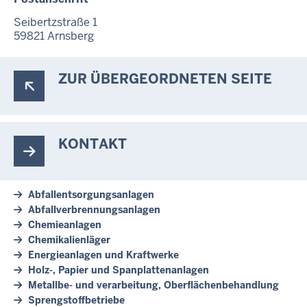
c
h
Seibertzstraße 1
59821
Arnsberg
h
i
e
ZUR ÜBERGEORDNETEN SEITE
r
KONTAKT
Abfallentsorgungsanlagen
Abfallverbrennungsanlagen
Chemieanlagen
Chemikalienläger
Energieanlagen und Kraftwerke
Holz-, Papier und Spanplattenanlagen
Metallbe- und verarbeitung, Oberflächenbehandlung
Sprengstoffbetriebe