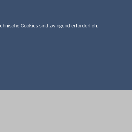
chnische Cookies sind zwingend erforderlich.
enschutz
Barrierefreiheit
Kontakt
Kurzlink zu dieser Seite