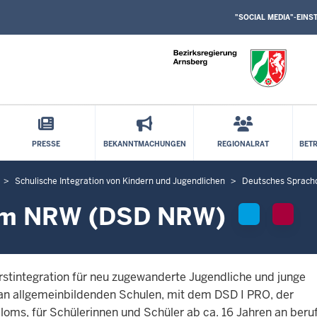
SOCIAL
Direkt zum Inhalt
MEDIA
"SOCIAL MEDIA"-EIN
EINSTELLUNGEN
BLOCK
PRESSE
BEKANNTMACHUNGEN
REGIONALRAT
BET
Schulische Integration von Kindern und Jugendlichen
Deutsches Sprac
lom NRW (DSD NRW)
tintegration für neu zugewanderte Jugendliche und junge
 an allgemeinbildenden Schulen, mit dem DSD I PRO, der
oms, für Schülerinnen und Schüler ab ca. 16 Jahren an beruf