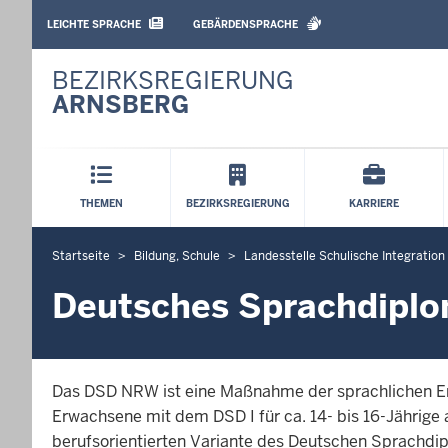
BARRIEREARME
SPRACHEN
LEICHTE SPRACHE
GEBÄRDENSPRACHE
BEZIRKSREGIERUNG
ARNSBERG
Hauptmenü
THEMEN
BEZIRKSREGIERUNG
KARRIERE
Startseite
Bildung, Schule
Landesstelle Schulische Integration
S
i
Deutsches Sprachdip
e
b
e
f
Das DSD NRW ist eine Maßnahme der sprachlichen Ers
i
Erwachsene mit dem DSD I für ca. 14- bis 16-Jährige
n
berufsorientierten Variante des Deutschen Sprachdipl