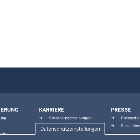
IERUNG
KARRIERE
PRESSE
tung
Stellenausschreibungen
Pressestel
Aktuelle Ausbildungsstellen
Social Med
Datenschutzeinstellungen
und Praktika
zirk