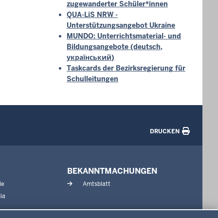
zugewanderter Schüler*innen
QUA-LiS NRW -
Unterstützungsangebot Ukraine
MUNDO: Unterrichtsmaterial- und
Bildungsangebote (deutsch,
український
)
Taskcards der Bezirksregierung für
Schulleitungen
DRUCKEN
BEKANNTMACHUNGEN
le
Amtsblatt
ia