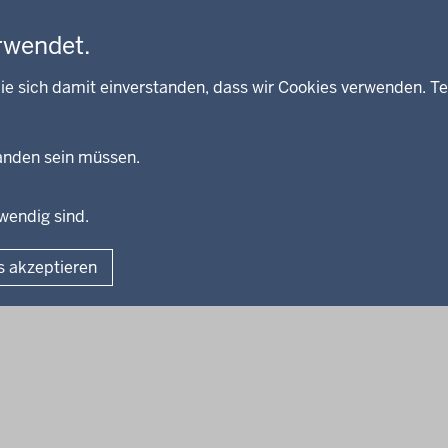
rwendet.
ie sich damit einverstanden, dass wir Cookies verwenden. Te
handen sein müssen.
twendig sind.
Fußzeile
Impressum
Dat
s akzeptieren