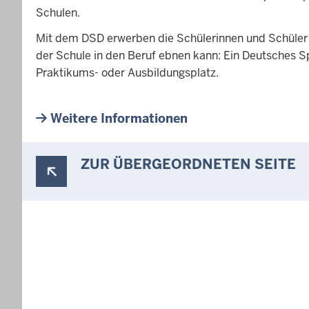
d
Schulen.
e
Mit dem DSD erwerben die Schülerinnen und Schüler e
n
der Schule in den Beruf ebnen kann: Ein Deutsches 
s
Praktikums- oder Ausbildungsplatz.
i
c
h
Weitere Informationen
h
i
ZUR ÜBERGEORDNETEN SEITE
e
r