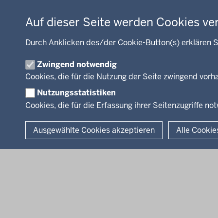
Verkehr
Energie, Bergbau
Auf dieser Seite werden Cookies ve
Kultur, Sport
Recht, Ordnung
Durch Anklicken des/der Cookie-Button(s) erklären S
Integration, Migration
Zwingend notwendig
Förderportal, Wirtschaft
Cookies, die für die Nutzung der Seite zwingend vor
Nutzungsstatistiken
Cookies, die für die Erfassung ihrer Seitenzugriffe no
© 2026 Bezirksregierung Arnsberg
Ausgewählte Cookies akzeptieren
Alle Cookie