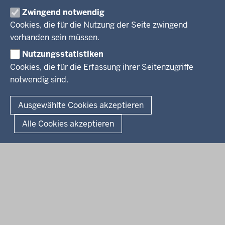
Zwingend notwendig
Pressestelle
Cookies, die für die Nutzung der Seite zwingend
Social Media
BEKANNTMACHUNGEN
vorhanden sein müssen.
Nutzungsstatistiken
Amtsblatt
Cookies, die für die Erfassung ihrer Seitenzugriffe
notwendig sind.
© 2026 Bezirksregierung Arnsberg
Fußzeile
Impressum
Datenschutz
Barrierefreiheit
Kontakt
Ausgewählte Cookies akzeptieren
Kurzlink zu dieser Seite
Alle Cookies akzeptieren