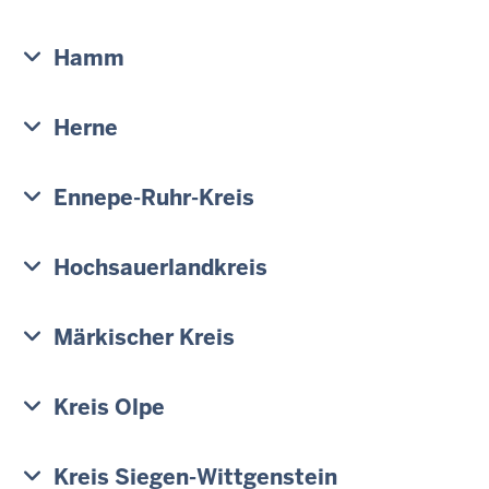
c
h
Hamm
h
i
e
Herne
r
Ennepe-Ruhr-Kreis
Hochsauerlandkreis
Märkischer Kreis
Kreis Olpe
Kreis Siegen-Wittgenstein