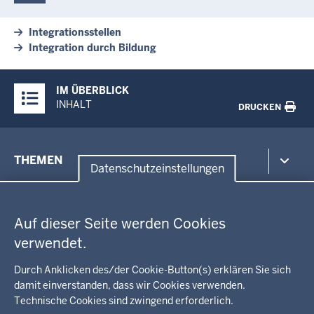
Integrationsstellen
Integration durch Bildung
Überblick:
IM ÜBERBLICK
Inhalte
INHALT
DRUCKEN
Menü
THEMEN
in
Datenschutzeinstellungen
der
Datenschutzeinstellungen
Umwelt, Gesundheit, Arbeitsschutz
Fußzeile
Bildung, Schule
BEZIRKSREGIERUNG
Auf dieser Seite werden Cookies
Kommunalaufsicht, Planung, Verkehr
verwendet.
Behördenleitung
Energie, Bergbau
Wir über uns
KARRIERE
Kultur, Sport
Durch Anklicken des/der Cookie-Button(s) erklären Sie sich
Regierungsbezirk
Recht, Ordnung
damit einverstanden, dass wir Cookies verwenden.
Stellenausschreibungen
Integration, Migration
Technische Cookies sind zwingend erforderlich.
Aktuelle Ausbildungsstellen und Praktika
PRESSE
Förderportal, Wirtschaft