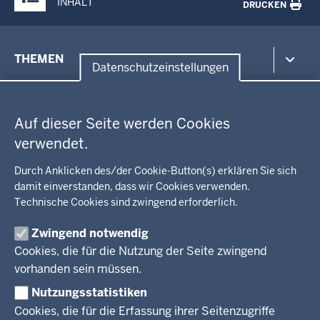
INHALT
DRUCKEN
Menü
THEMEN
in
Datenschutzeinstellungen
der
Datenschutzeinstellungen
Umwelt, Gesundheit, Arbeitsschutz
Fußzeile
Bildung, Schule
BEZIRKSREGIERUNG
Auf dieser Seite werden Cookies
Kommunalaufsicht, Planung, Verkehr
verwendet.
Behördenleitung
Energie, Bergbau
Wir über uns
KARRIERE
Kultur, Sport
Durch Anklicken des/der Cookie-Button(s) erklären Sie sich
Regierungsbezirk
Recht, Ordnung
damit einverstanden, dass wir Cookies verwenden.
Stellenausschreibungen
Integration, Migration
Technische Cookies sind zwingend erforderlich.
Aktuelle Ausbildungsstellen und Praktika
PRESSE
Förderportal, Wirtschaft
Zwingend notwendig
Pressestelle
Cookies, die für die Nutzung der Seite zwingend
Social Media
BEKANNTMACHUNGEN
vorhanden sein müssen.
Nutzungsstatistiken
Amtsblatt
Cookies, die für die Erfassung ihrer Seitenzugriffe