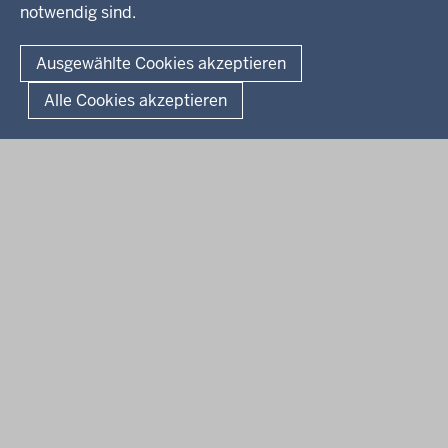
notwendig sind.
© 2026 Bezirksregierung Arnsberg
Fußzeile
Impressum
Datenschutz
Barrierefreiheit
Kontakt
Ausgewählte Cookies akzeptieren
Kurzlink zu dieser Seite
Alle Cookies akzeptieren