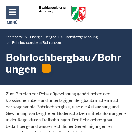
Direkt zum Inhalt
MENÜ
NAVIGATION AKTIVIEREN/DEAKTIVIEREN: HAUPTMENÜ
Startseite
Energie, Bergbau
Rohstoffgewinnung
S
Bohrlochbergbau/Bohrungen
i
e
Bohrlochbergbau/Bohr
b
ungen
e
f
i
n
Zum Bereich der Rohstoffgewinnung gehört neben den
d
klassischen über- und untertägigen Bergbaubranchen auch
e
der sogenannte Bohrlochbergbau, also die Aufsuchung und
n
Gewinnung von bergfreien Bodenschätzen mittels Bohrungen -
s
in der Regel durch Tiefbohrungen. Der Bohrlochbergbau
i
bedarf berg- und wasserrechtlicher Genehmigungen; er