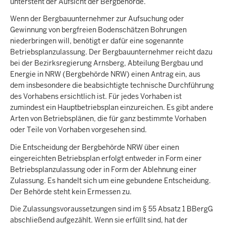
untersteht der Aufsicht der Bergbehörde.
c
h
Wenn der Bergbauunternehmer zur Aufsuchung oder
h
Gewinnung von bergfreien Bodenschätzen Bohrungen
i
niederbringen will, benötigt er dafür eine sogenannte
Betriebsplanzulassung. Der Bergbauunternehmer reicht dazu
e
bei der Bezirksregierung Arnsberg, Abteilung Bergbau und
r
Energie in NRW (Bergbehörde NRW) einen Antrag ein, aus
dem insbesondere die beabsichtigte technische Durchführung
des Vorhabens ersichtlich ist. Für jedes Vorhaben ist
zumindest ein Hauptbetriebsplan einzureichen. Es gibt andere
Arten von Betriebsplänen, die für ganz bestimmte Vorhaben
oder Teile von Vorhaben vorgesehen sind.
Die Entscheidung der Bergbehörde NRW über einen
eingereichten Betriebsplan erfolgt entweder in Form einer
Betriebsplanzulassung oder in Form der Ablehnung einer
Zulassung. Es handelt sich um eine gebundene Entscheidung.
Der Behörde steht kein Ermessen zu.
Die Zulassungsvoraussetzungen sind im § 55 Absatz 1 BBergG
abschließend aufgezählt. Wenn sie erfüllt sind, hat der